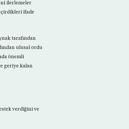
eni ilerlemeler
çirdikleri ifade
aynak tarafından
rdından ulusal ordu
ında önemli
ve geriye kalan
estek verdiğini ve