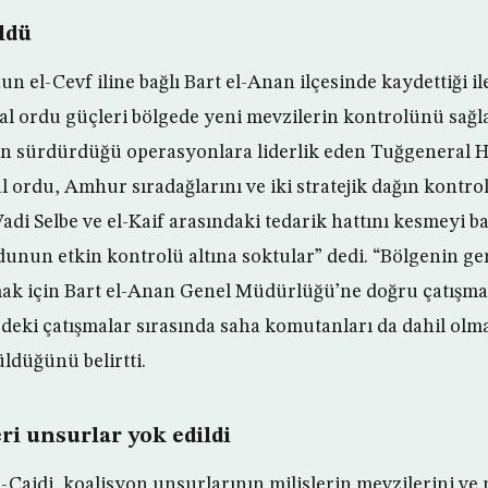
ldü
n el-Cevf iline bağlı Bart el-Anan ilçesinde kaydettiği i
al ordu güçleri bölgede yeni mevzilerin kontrolünü sağl
ın sürdürdüğü operasyonlara liderlik eden Tuğgeneral Ha
 ordu, Amhur sıradağlarını ve iki stratejik dağın kontrol
adi Selbe ve el-Kaif arasındaki tedarik hattını kesmeyi ba
dunun etkin kontrolü altına soktular” dedi. “Bölgenin ger
ak için Bart el-Anan Genel Müdürlüğü’ne doğru çatışma
gedeki çatışmalar sırasında saha komutanları da dahil olm
üldüğünü belirtti.
ri unsurlar yok edildi
-Caidi, koalisyon unsurlarının milislerin mevzilerini v