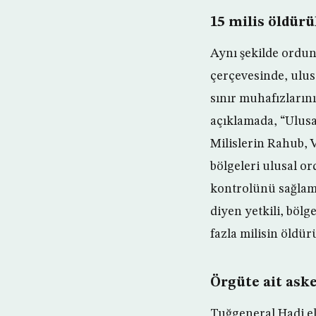
15 milis öldürü
Aynı şekilde ordunu
çerçevesinde, ulus
sınır muhafızların
açıklamada, “Ulusal
Milislerin Rahub, V
bölgeleri ulusal or
kontrolünü sağlam
diyen yetkili, böl
fazla milisin öldür
Örgüte ait aske
Tuğgeneral Hadi el