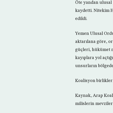
Öte yandan ulusal o
kaydetti. Nitekim H
edildi.
Yemen Ulusal Ordus
aktarılana göre, or
güçleri, hükümet m
kayıplara yol açtığ
unsurların bölgede
Koalisyon birlikle
Kaynak, Arap Koali
milislerin mevziler