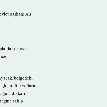
evlet Başkanı Ali
 planlar ortaya
 ise
ayarak, bölgedeki
a giden tüm yollara
ığına dikkati
neğine sahip