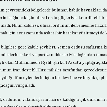
nın çevresindeki bölgelerde bulunan kabile kaynakları 
rini sağlamak için ulusal ordu güçleriyle koordineli bir 
rguladı. Nihm kabilesi, ulusal ordunun ilerlemesine hazırl
ak için aynı zamanda askeri bir harekat yürütmeyi de ka
 bilgilere göre kabile şeyhleri, Yemen ordusu saflarına 
 milislerin askeri ve partizan liderleriyle doğrudan tema
eyh olan Muhammed el-Şelif, Şarku’l Avsat’a yaptığı açık
umun İran destekli Husi milisler tarafından gerçekleştiri
koyduğu tüm eylemlerin içten bir devrime ve büyük çaplı 
çacağını vurguladı.
 ordunun, vatandaşların maruz kaldığı trajik durumlara