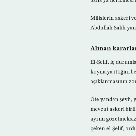
Sana’ya ilerlemesi 
Milislerin askeri v
Abdullah Salih yand
Alınan kararla
El-Şelif, iç duruml
koymaya ittiğini be
açıklanmasının zor
Öte yandan şeyh, g
mevcut askeri birli
ayrım gözetmeksizi
çeken el-Şelif, or