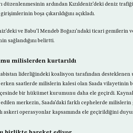
rı düzenlenmesinin ardından Kızıldeniz’deki deniz trafiği 
girişimlerinin boşa çıkarıldığını açıkladı.
niz’deki ve Babu’l Mendeb Boğazı’ndaki ticari gemilerin v
in sağlandığını belirtti.
u milislerden kurtarıldı
bistan liderliğindeki koalisyon tarafından desteklenen 
erken saatlerde milislerin kalesi olan Saada vilayetinin 
lçesinde bir hükümet kurumunu daha ele geçirdi. Kaynak
edilen merkezin, Saada’daki farklı cephelerde milislerin 
lı askeri operasyonlar kapsamında ele geçirildiğini duyu
u birlikte hareket ediyor