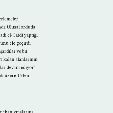
lerlemeler
adı. Ulusal orduda
di el-Caidi yaptığı
ünü ele geçirdi.
şardılar ve bu
i kalan alanlarının
lar devam ediyor”
ak üzere 15’ten
e mekanizmalarını