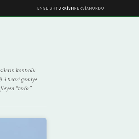
ENGLISH
TURKISH
PERSIAN
URDU
ilerin kontrolü
i 3 ticari gemiye
fleyen “terör”