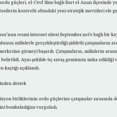
rdu güçleri, el-Cevf iline bağlı Bart el-Anan ilçesinde y
usilerin kontrolü altındaki yeni stratejik mevzileri ele ge
u’nun resmi internet sitesi September.net’e bağlı bir k
dunun milislerle gerçekleştirdiği şiddetli çatışmaların a
erkezine girmeyi başardı. Çatışmaların, milislerin aras
ı belirtildi. Aynı şekilde üç savaş gemisinin imha edildiği 
n kaçtığı açıklandı.
rinden destek
syon birliklerinin ordu güçlerine çatışmalar sırasında d
ini bombaladığını vurguladı.