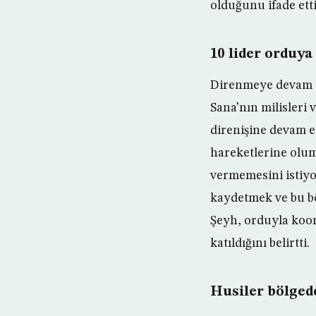
olduğunu ifade etti
10 lider orduya 
Direnmeye devam ed
Sana’nın milisleri 
direnişine devam e
hareketlerine olum
vermemesini istiyo
kaydetmek ve bu bö
Şeyh, orduyla koor
katıldığını belirtti.
Husiler bölge