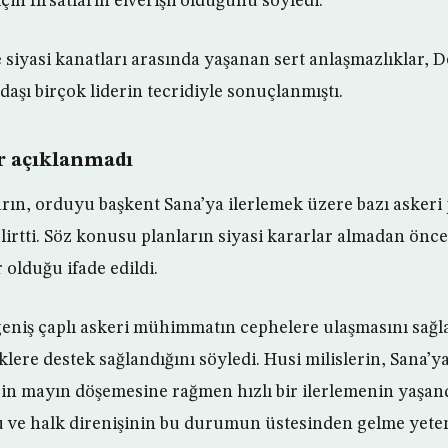
için fırsatların elverişli olduğunu söyledi.
e siyasi kanatları arasında yaşanan sert anlaşmazlıklar, D
aşı birçok liderin tecridiyle sonuçlanmıştı.
r açıklanmadı
arın, orduyu başkent Sana’ya ilerlemek üzere bazı askeri
lirtti. Söz konusu planların siyasi kararlar almadan önce
 olduğu ifade edildi.
eniş çaplı askeri mühimmatın cephelere ulaşmasını sağl
klere destek sağlandığını söyledi. Husi milislerin, Sana’y
n mayın döşemesine rağmen hızlı bir ilerlemenin yaşand
du ve halk direnişinin bu durumun üstesinden gelme yete