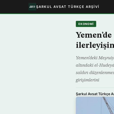
ŞARKUL AVSAT TÜRKÇE ARŞIVI
EKONOMİ
Yemen’de 
ilerleyiş
Yemen’deki Meşruiye
altındaki el-Hudeyde
saldırı düzenlenmesi
girişimlerini
Şarkul Avsat Türkçe A