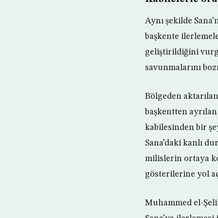
Aynı şekilde Sana’
başkente ilerlemele
geliştirildiğini vu
savunmalarını bozm
Bölgeden aktarılan
başkentten ayrılan
kabilesinden bir ş
Sana’daki kanlı dur
milislerin ortaya 
gösterilerine yol a
Muhammed el-Şelif,