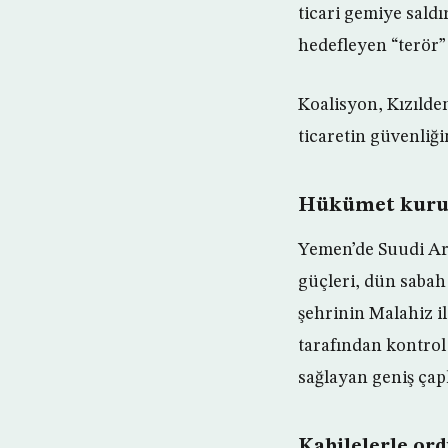
ticari gemiye saldı
hedefleyen “terör” 
Koalisyon, Kızılde
ticaretin güvenliğin
Hükümet kurum
Yemen’de Suudi Ara
güçleri, dün sabah 
şehrinin Malahiz i
tarafından kontrol 
sağlayan geniş çap
Kabilelerle ord