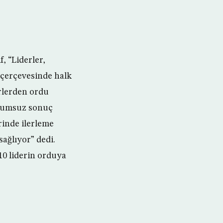
, “Liderler,
r çerçevesinde halk
erlerden ordu
olumsuz sonuç
rinde ilerleme
ağlıyor” dedi.
10 liderin orduya