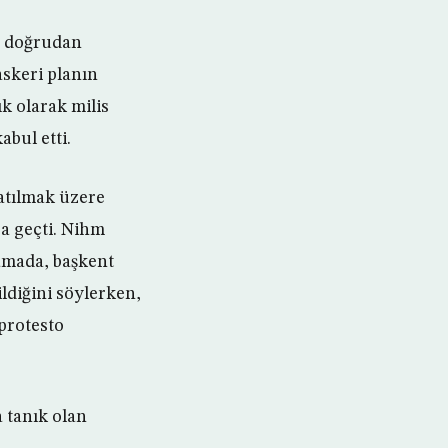
da doğrudan
askeri planın
ık olarak milis
bul etti.
katılmak üzere
sa geçti. Nihm
lamada, başkent
ldiğini söylerken,
protesto
 tanık olan