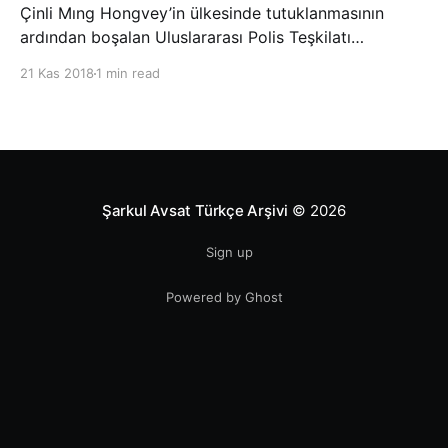
Çinli Mıng Hongvey’in ülkesinde tutuklanmasının
ardından boşalan Uluslararası Polis Teşkilatı
(INTERPOL) Başkanlığına Güney Koreli Kim Jong Yang
21 Kas 2018
1 min read
seçildi. INTERPOL Genel Kurulu’nun Dubai’deki
toplantısında yapılan seçimde, oyların 3’te 2’sini
kazanan Kim, teşkilatın yeni
Şarkul Avsat Türkçe Arşivi
© 2026
Sign up
Powered by Ghost