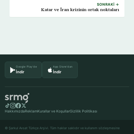
SONRAKI →
Katar ve İran krizinin ortak noktaları
Google Play'de
App Store'dan
İndir
İndir
Hakkımızda
Reklam
Kurallar ve Koşullar
Gizlilik Politikası
© Şarkul Avsat Türkçe Arşivi. Tüm haklar saklıdır ve kullanım sözleşmesine