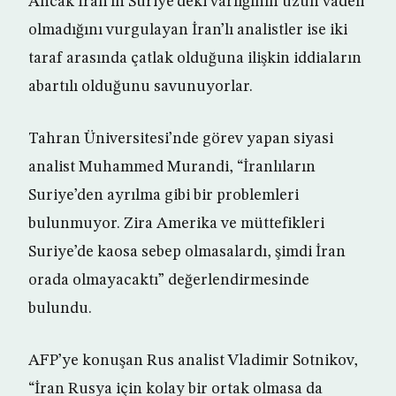
Ancak İran’ın Suriye’deki varlığının uzun vadeli
olmadığını vurgulayan İran’lı analistler ise iki
taraf arasında çatlak olduğuna ilişkin iddiaların
abartılı olduğunu savunuyorlar.
Tahran Üniversitesi’nde görev yapan siyasi
analist Muhammed Murandi, “İranlıların
Suriye’den ayrılma gibi bir problemleri
bulunmuyor. Zira Amerika ve müttefikleri
Suriye’de kaosa sebep olmasalardı, şimdi İran
orada olmayacaktı” değerlendirmesinde
bulundu.
AFP’ye konuşan Rus analist Vladimir Sotnikov,
“İran Rusya için kolay bir ortak olmasa da