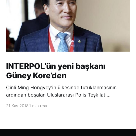
INTERPOL’ün yeni başkanı
Güney Kore’den
Çinli Mıng Hongvey’in ülkesinde tutuklanmasının
ardından boşalan Uluslararası Polis Teşkilatı
(INTERPOL) Başkanlığına Güney Koreli Kim Jong Yang
21 Kas 2018
1 min read
seçildi. INTERPOL Genel Kurulu’nun Dubai’deki
toplantısında yapılan seçimde, oyların 3’te 2’sini
kazanan Kim, teşkilatın yeni