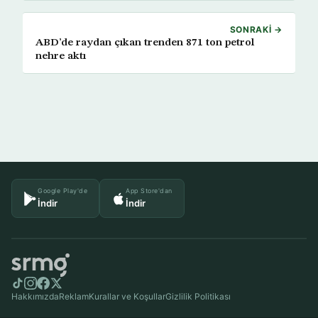
SONRAKI →
ABD’de raydan çıkan trenden 871 ton petrol
nehre aktı
Google Play'de
App Store'dan
İndir
İndir
Hakkımızda
Reklam
Kurallar ve Koşullar
Gizlilik Politikası