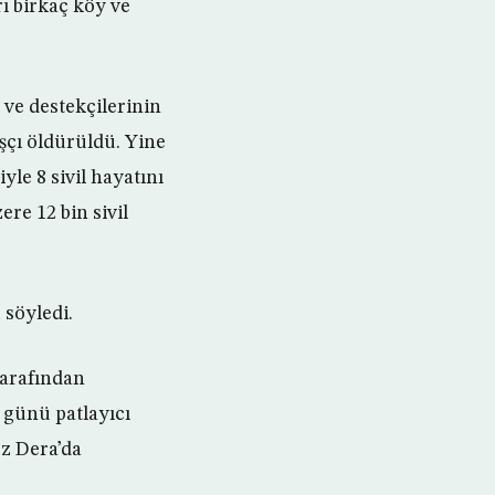
rı birkaç köy ve
 ve destekçilerinin
aşçı öldürüldü. Yine
le 8 sivil hayatını
re 12 bin sivil
söyledi.
tarafından
 günü patlayıcı
ez Dera’da