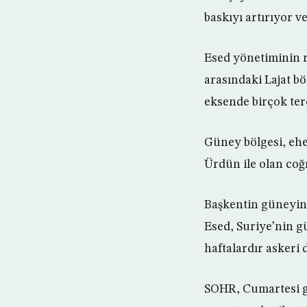
baskıyı artırıyor v
Esed yönetiminin r
arasındaki Lajat bö
eksende birçok terö
Güney bölgesi, ehem
Ürdün ile olan coğ
Başkentin güneyind
Esed, Suriye’nin gü
haftalardır askeri 
SOHR, Cumartesi g