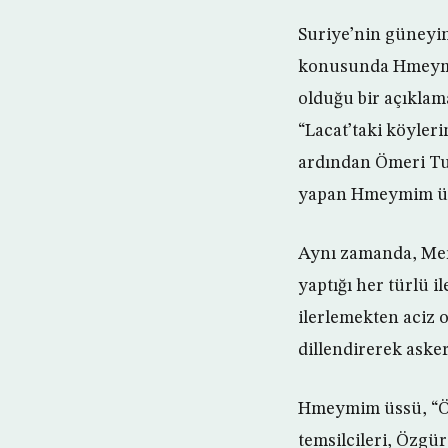
Suriye’nin güneyin
konusunda Hmeymi
olduğu bir açıklama
“Lacat’taki köyler
ardından Ömeri Tug
yapan Hmeymim üssü
Aynı zamanda, Merk
yaptığı her türlü i
ilerlemekten aciz o
dillendirerek asker
Hmeymim üssü, “Öm
temsilcileri, Özgü