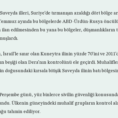
uveyda illeri, Suriye’de tırmanışın azaldığı dört bölge a
. Temmuz ayında bu bölgelerde ABD-Ürdün-Rusya öncülü
in ilan edilmesinden bu yana bu bölgeler, düşmanlıkları
muşlardı.
 İsrail’le sınır olan Kuneytra ilinin yüzde 70’ini ve 2011’
rın beşiği olan Dera’nın kontrolünü ele geçirdi. Muhalifl
inin doğusundaki kırsala bitişik Suveyda ilinin batı bölge
r Perşembe günü, yüz binlerce sivilin güvenliği konusund
lundu. Ülkenin güneyindeki muhalif grupların kontrol al
uğu tahmin ediliyor.