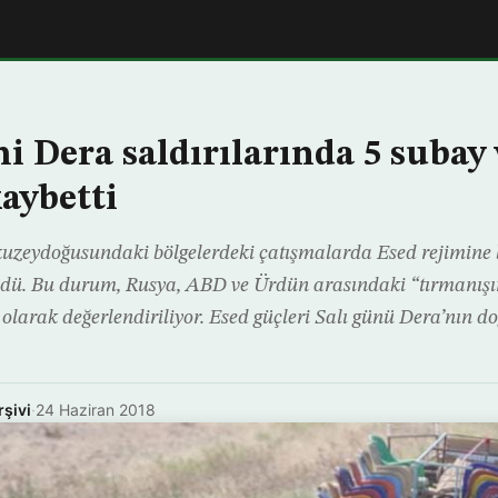
i Dera saldırılarında 5 subay 
kaybetti
kuzeydoğusundaki bölgelerdeki çatışmalarda Esed rejimine b
üldü. Bu durum, Rusya, ABD ve Ürdün arasındaki “tırmanışı
 olarak değerlendiriliyor. Esed güçleri Salı günü Dera’nın d
rşivi
·
24 Haziran 2018