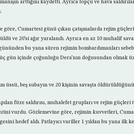
ırmanışın arttığını kaydetti. Ayrıca topçu ve hava saldırıla
.
e göre, Cumartesi günü çıkan çatışmalarda rejim güçleri
üldü ve 20’si ağır yaralandı. Ayrıca en az 10 muhalif sav
gününden bu yana süren rejimin bombardımanları sebebiy
 üç gün içinde çoğunluğu Dera’nın doğusundan olmak üze
üssü, beş subayın ve 20 kişinin savaşta öldürüldüğünü 
ılan füze saldırısı, muhalefet grupları ve rejim güçleri 
ntini vurdu. Gözlemevine göre, rejimin kuvvetleri, Cuma
gesini hedef aldı. Patlayıcı variller 1 yıldan bu yana ilk k