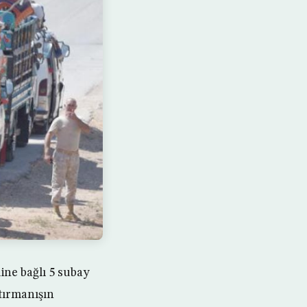
ne bağlı 5 subay
tırmanışın