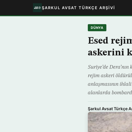
ŞARKUL AVSAT TÜRKÇE ARŞIVI
DÜNYA
Esed rejim
askerini 
Suriye’de Dera’nın 
rejim askeri öldür
anlaşmasının ihlali
alanlarda bombard
Şarkul Avsat Türkçe A