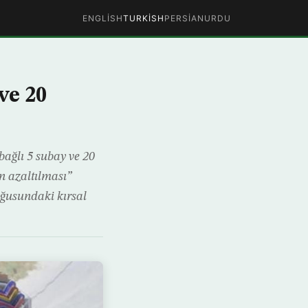
ENGLISH
TURKISH
PERSIAN
URDU
ve 20
ağlı 5 subay ve 20
n azaltılması”
oğusundaki kırsal