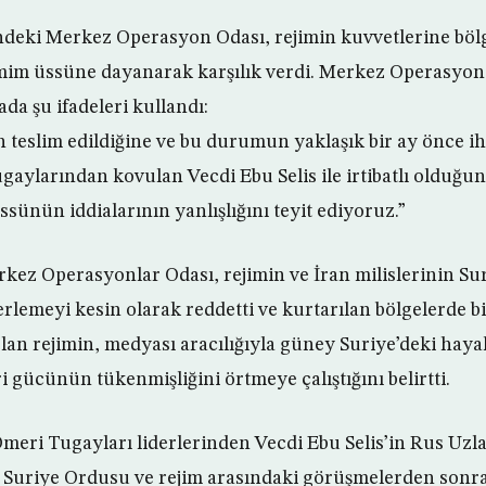
deki Merkez Operasyon Odası, rejimin kuvvetlerine bölg
m üssüne dayanarak karşılık verdi. Merkez Operasyon
da şu ifadeleri kullandı:
in teslim edildiğine ve bu durumun yaklaşık bir ay önce i
aylarından kovulan Vecdi Ebu Selis ile irtibatlı olduğun
nün iddialarının yanlışlığını teyit ediyoruz.”
ez Operasyonlar Odası, rejimin ve İran milislerinin Su
lerlemeyi kesin olarak reddetti ve kurtarılan bölgelerde bi
lan rejimin, medyası aracılığıyla güney Suriye’deki hayal
i gücünün tükenmişliğini örtmeye çalıştığını belirtti.
eri Tugayları liderlerinden Vecdi Ebu Selis’in Rus Uz
r Suriye Ordusu ve rejim arasındaki görüşmelerden sonra