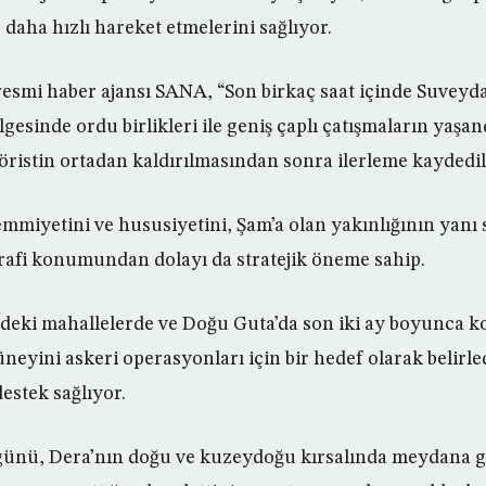
e daha hızlı hareket etmelerini sağlıyor.
esmi haber ajansı SANA, “Son birkaç saat içinde Suveyda
lgesinde ordu birlikleri ile geniş çaplı çatışmaların yaşan
ristin ortadan kaldırılmasından sonra ilerleme kaydedildi
miyetini ve hususiyetini, Şam’a olan yakınlığının yanı sı
rafi konumundan dolayı da stratejik öneme sahip.
eki mahallelerde ve Doğu Guta’da son iki ay boyunca ko
neyini askeri operasyonları için bir hedef olarak belirle
destek sağlıyor.
ünü, Dera’nın doğu ve kuzeydoğu kırsalında meydana 