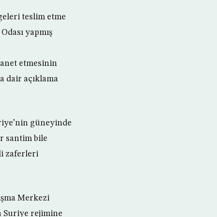
eleri teslim etme
 Odası yapmış
hanet etmesinin
a dair açıklama
riye’nin güneyinde
r santim bile
i zaferleri
laşma Merkezi
 Suriye rejimine