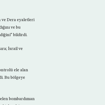
 ve Dera eyaletleri
dığını ve bu
ğini” bildirdi.
ra; İsrail ve
ntrolü ele alan
di. Bu bölgeye
gelen bombardıman