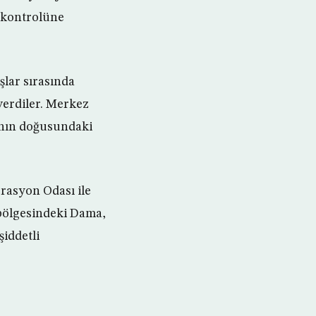
n kontrolüne
lar sırasında
 verdiler. Merkez
a’nın doğusundaki
rasyon Odası ile
 bölgesindeki Dama,
şiddetli