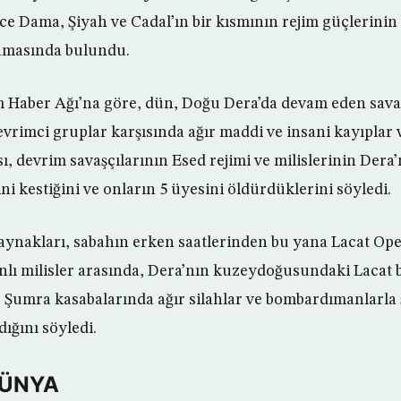
lece Dama, Şiyah ve Cadal’ın bir kısmının rejim güçlerini
lamasında bulundu.
m Haber Ağı’na göre, dün, Doğu Dera’da devam eden savaş
devrimci gruplar karşısında ağır maddi ve insani kayıplar
, devrim savaşçılarının Esed rejimi ve milislerinin Der
ini kestiğini ve onların 5 üyesini öldürdüklerini söyledi.
ynakları, sabahın erken saatlerinden bu yana Lacat Ope
anlı milisler arasında, Dera’nın kuzeydoğusundaki Lacat
e Şumra kasabalarında ağır silahlar ve bombardımanlarla 
ığını söyledi.
DÜNYA