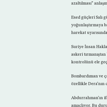
azaltılması” anlaşm
Esed güçleri Salı 
yoğunlaştırmaya ba
harekat uyarısınd
Suriye İnsan Hakl
askeri tırmanıştan
kontrolünü ele geçi
Bombardıman ve çat
özellikle Dera’nın
Abdurrahman’ın ifa
amaçlıyor. Bu duru