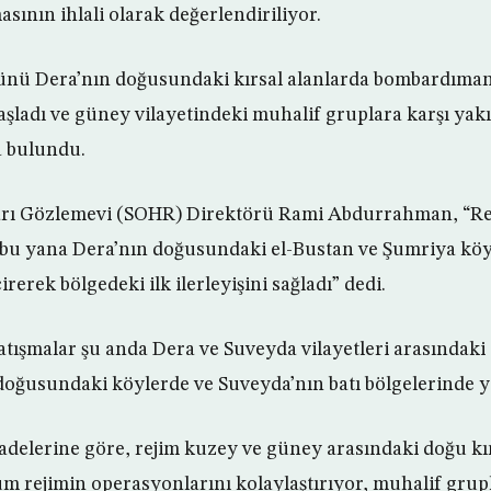
asının ihlali olarak değerlendiriliyor.
günü Dera’nın doğusundaki kırsal alanlarda bombardıman
şladı ve güney vilayetindeki muhalif gruplara karşı yakı
a bulundu.
arı Gözlemevi (SOHR) Direktörü Rami Abdurrahman, “Re
 bu yana Dera’nın doğusundaki el-Bustan ve Şumriya köy
rerek bölgedeki ilk ilerleyişini sağladı” dedi.
ışmalar şu anda Dera ve Suveyda vilayetleri arasındaki i
 doğusundaki köylerde ve Suveyda’nın batı bölgelerinde 
delerine göre, rejim kuzey ve güney arasındaki doğu kı
m rejimin operasyonlarını kolaylaştırıyor, muhalif grup