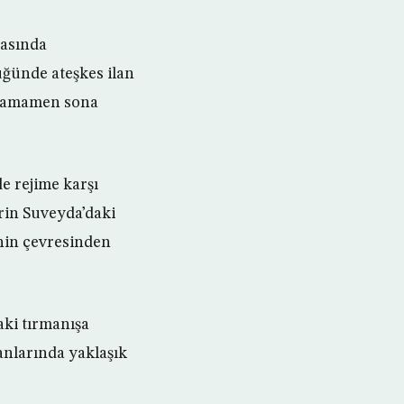
rasında
ğünde ateşkes ilan
n tamamen sona
de rejime karşı
erin Suveyda’daki
sinin çevresinden
aki tırmanışa
anlarında yaklaşık