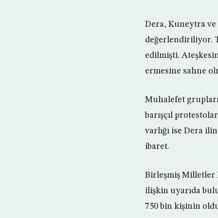
Dera, Kuneytra ve S
değerlendiriliyor
edilmişti. Ateşkes
ermesine sahne ol
Muhalefet grupları,
barışçıl protestola
varlığı ise Dera il
ibaret.
Birleşmiş Milletle
ilişkin uyarıda bu
750 bin kişinin old