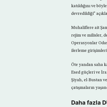
katıldığını ve böy
devredildiği” açık
Muhaliflere ait Şa
rejim ve milisler, 
Operasyonlar Odası
ilerleme girişimler
Öte yandan saha ka
Esed güçleri ve İr
Şiyah, el-Bustan v
çatışmaların yaşand
Daha fazla 