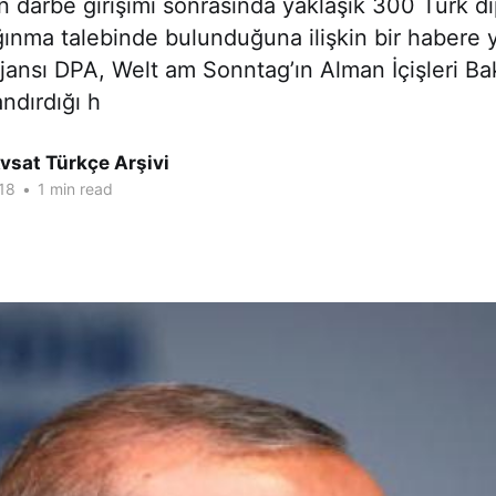
en darbe girişimi sonrasında yaklaşık 300 Türk d
ınma talebinde bulunduğuna ilişkin bir habere y
ansı DPA, Welt am Sonntag’ın Alman İçişleri Bak
andırdığı h
vsat Türkçe Arşivi
18
•
1 min read