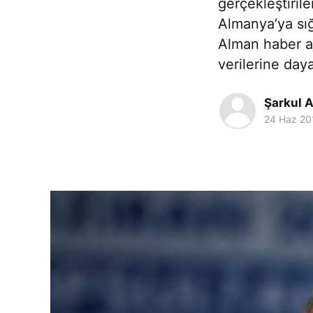
gerçekleştiril
Almanya’ya sığ
Alman haber aj
verilerine day
Şarkul A
24 Haz 20