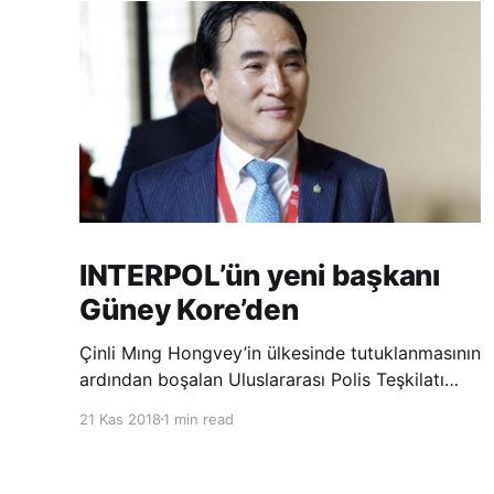
INTERPOL’ün yeni başkanı
Güney Kore’den
Çinli Mıng Hongvey’in ülkesinde tutuklanmasının
ardından boşalan Uluslararası Polis Teşkilatı
(INTERPOL) Başkanlığına Güney Koreli Kim
21 Kas 2018
1 min read
Jong Yang seçildi. INTERPOL Genel Kurulu’nun
Dubai’deki toplantısında yapılan seçimde,
oyların 3’te 2’sini kazanan Kim, teşkilatın yeni