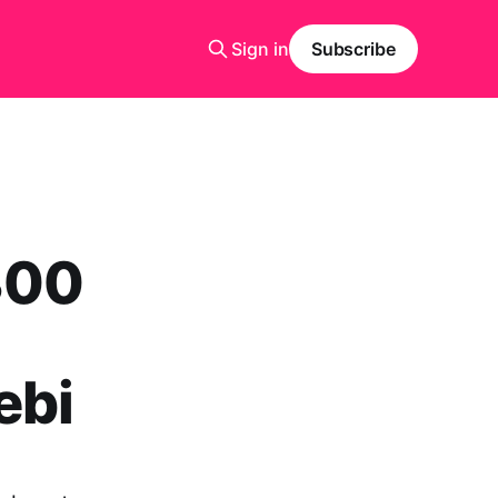
Sign in
Subscribe
300
ebi
a