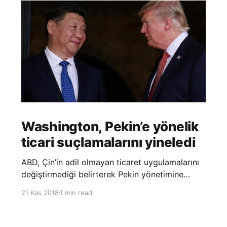
Washington, Pekin’e yönelik
ticari suçlamalarını yineledi
ABD, Çin’in adil olmayan ticaret uygulamalarını
değiştirmediği belirterek Pekin yönetimine
yönelik suçlamalarını yineledi. ABD Ticaret
21 Kas 2018
1 min read
Temsilciliği’nin Çin’in fikri mülkiyet ve teknoloji
transfer politikalarına dair hazırladığı ‘Section
301’ adlı soruşturma raporunun güncellenmiş