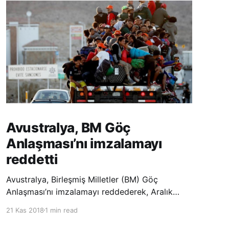
Avustralya, BM Göç
Anlaşması’nı imzalamayı
reddetti
Avustralya, Birleşmiş Milletler (BM) Göç
Anlaşması’nı imzalamayı reddederek, Aralık
ayında Fas’ta düzenlenecek olan uluslararası
21 Kas 2018
1 min read
konferansta BM üyesi ülkeler tarafından
imzalanması beklenen Küresel Göç