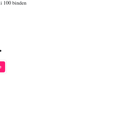
li 100 binden
.
e