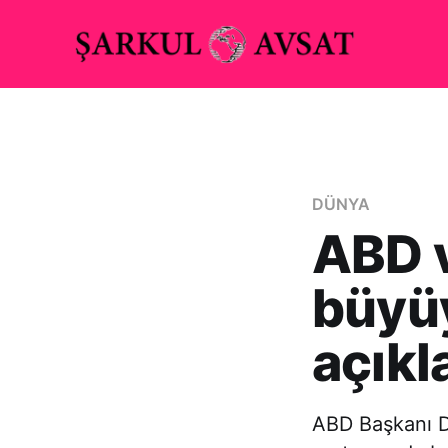
DÜNYA
ABD v
büyüy
açıkl
ABD Başkanı D