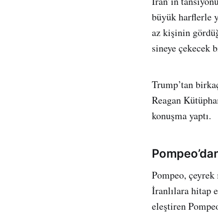
İran’ın tansiyon
büyük harflerle 
az kişinin gördüğ
sineye çekecek bi
Trump’tan birka
Reagan Kütüphane
konuşma yaptı.
Pompeo’dan 
Pompeo, çeyrek m
İranlılara hitap
eleştiren Pompeo 