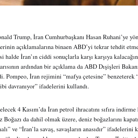
ald Trump, İran Cumhurbaşkanı Hasan Ruhani’ye yöne
derinin açıklamalarına binaen ABD’yi tekrar tehdit etm
 halde İran’ın ciddi sonuçlarla karşı karşıya kalacağını
arısının ardından bir açıklama da ABD Dışişleri Baka
i. Pompeo, İran rejimini “mafya çetesine” benzeterek 
ibi davranıyor” ifadelerini kullandı.
lecek 4 Kasım’da İran petrol ihracatını sıfıra indirme
z Boğazı da dahil olmak üzere, deniz boğazlarını kapa
ı” ve “İran’la savaş, savaşların anasıdır” ifadelerini k