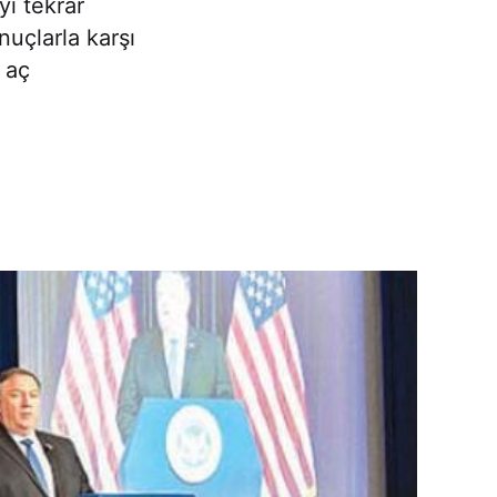
yi tekrar
nuçlarla karşı
r aç