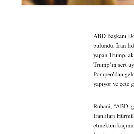
ABD Başkanı Don
bulundu. İran li
yapan Trump, aksi
Trump’ın sert uy
Pompeo’dan geld
yapıyor ve çete g
Ruhani, “ABD, ge
İranlıları Hürmü
etmekten kaçınmal