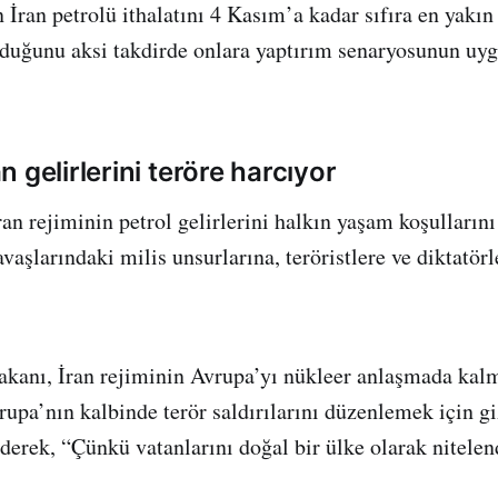
 İran petrolü ithalatını 4 Kasım’a kadar sıfıra en yakın
duğunu aksi takdirde onlara yaptırım senaryosunun uyg
 gelirlerini teröre harcıyor
n rejiminin petrol gelirlerini halkın yaşam koşullarını
avaşlarındaki milis unsurlarına, teröristlere ve diktatör
akanı, İran rejiminin Avrupa’yı nükleer anlaşmada kal
rupa’nın kalbinde terör saldırılarını düzenlemek için gi
 ederek, “Çünkü vatanlarını doğal bir ülke olarak nitele