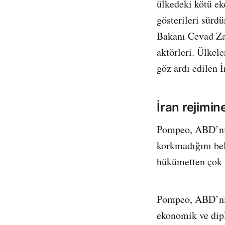
ülkedeki kötü ek
gösterileri sürd
Bakanı Cevad Zar
aktörleri. Ülkel
göz ardı edilen İ
İran rejimi
Pompeo, ABD’nin
korkmadığını bel
hükümetten çok “
Pompeo, ABD’nin
ekonomik ve dip