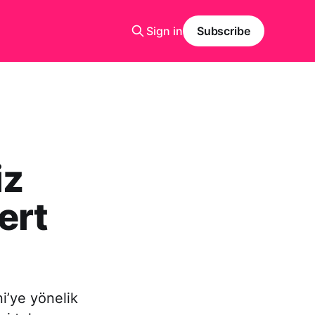
Sign in
Subscribe
iz
ert
’ye yönelik