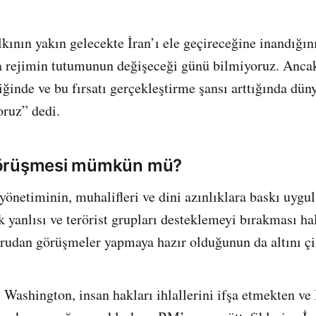
kının yakın gelecekte İran’ı ele geçireceğine inandığını
a rejimin tutumunun değişeceği günü bilmiyoruz. Anc
iğinde ve bu fırsatı gerçekleştirme şansı arttığında dü
oruz” dedi.
örüşmesi mümkün mü?
netiminin, muhalifleri ve dini azınlıklara baskı uyg
k yanlısı ve terörist grupları desteklemeyi bırakması ha
rudan görüşmeler yapmaya hazır olduğunun da altını çi
 Washington, insan hakları ihlallerini ifşa etmekten ve İ