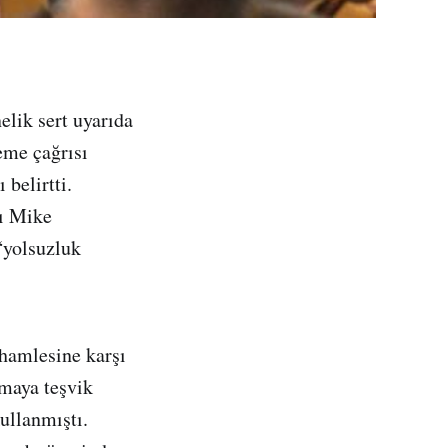
lik sert uyarıda
eme çağrısı
 belirtti.
nı Mike
“yolsuzluk
 hamlesine karşı
tmaya teşvik
ullanmıştı.