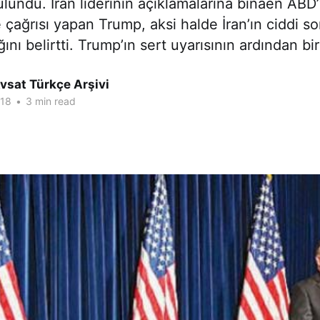
ulundu. İran liderinin açıklamalarına binaen ABD’
çağrısı yapan Trump, aksi halde İran’ın ciddi so
ını belirtti. Trump’ın sert uyarısının ardından bi
vsat Türkçe Arşivi
018
•
3 min read