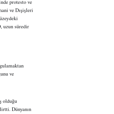
inde protesto ve
ani ve Dışişleri
düzeydeki
D, uzun süredir
ygulamaktan
ğunu ve
ş olduğu
irtti. Dünyanın