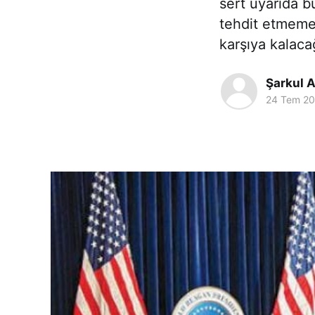
sert uyarıda b
tehdit etmeme 
karşıya kalacağ
Şarkul A
24 Tem 2