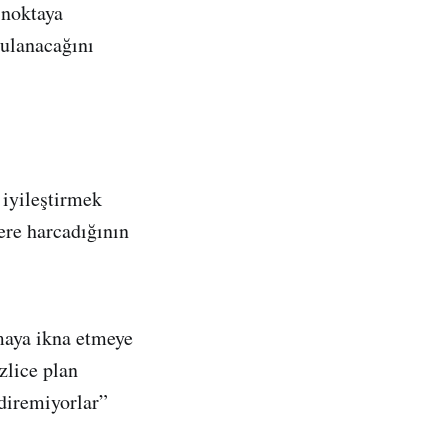
 noktaya
ulanacağını
 iyileştirmek
lere harcadığının
maya ikna etmeye
zlice plan
ndiremiyorlar”