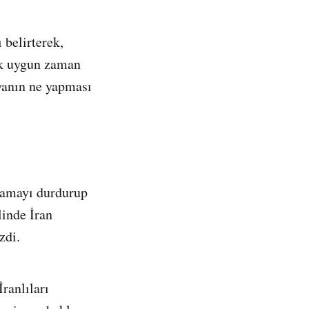
 belirterek,
ak uygun zaman
nyanın ne yapması
ulamayı durdurup
linde İran
zdi.
ranlıları