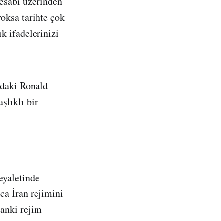
hesabı üzerinden
oksa tarihte çok
k ifadelerinizi
’daki Ronald
şlıklı bir
eyaletinde
ca İran rejimini
 anki rejim