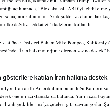
u yükselten bu açıklamasının ardından Trump, Twitter 
yaptığı açıklamada, “Bir daha asla ABD’yi tehdit etme y
ü sonuçlara katlanırsın. Artık şiddet ve ölüme dair kaçı
r ülke değiliz. Dikkat et” ifadelerini kullandı.
ç saat önce Dışişleri Bakanı Mike Pompeo, Kaliforniya
si’nde “İran halkının rejime direnen sesine destek” ba
gösterilere katılan İran halkına destek
ilyon İran asıllı Amerikalının bulunduğu Kaliforniya 
 ederek önemli açıklamalarda bulundu. Yarım saat boyun
“İranlı yetkililer mafya çeteleri gibi davranıyorlar. Şu