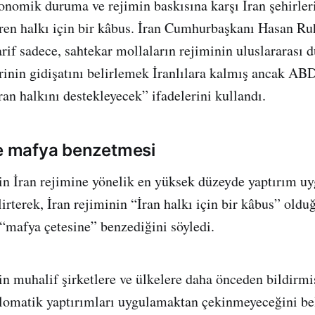
onomik duruma ve rejimin baskısına karşı İran şehirler
üren halkı için bir kâbus. İran Cumhurbaşkanı Hasan Ruh
if sadece, sahtekar mollaların rejiminin uluslararası 
erinin gidişatını belirlemek İranlılara kalmış ancak AB
ran halkını destekleyecek” ifadelerini kullandı.
ne mafya benzetmesi
 İran rejimine yönelik en yüksek düzeyde yaptırım u
irterek, İran rejiminin “İran halkı için bir kâbus” oldu
mafya çetesine” benzediğini söyledi.
 muhalif şirketlere ve ülkelere daha önceden bildirmi
lomatik yaptırımları uygulamaktan çekinmeyeceğini bel