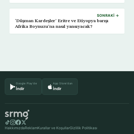
SONRAKI →
‘Düşman Kardeşler’ Eritre ve Etiyopya barışı
Afrika Boynuzu’na nasıl yansıyacak?
Google Play'de
App Store'dan
İndir
İndir
Hakkımızda
Reklam
Kurallar ve Koşullar
Gizlilik Politikası