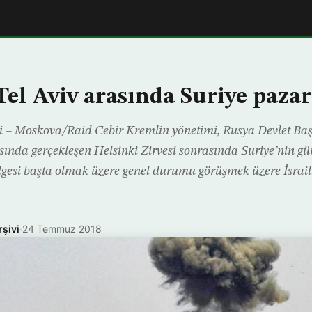
el Aviv arasında Suriye pazar
i – Moskova/Raid Cebir Kremlin yönetimi, Rusya Devlet Ba
nda gerçekleşen Helsinki Zirvesi sonrasında Suriye’nin gü
lgesi başta olmak üzere genel durumu görüşmek üzere İsrailli
rşivi
·
24 Temmuz 2018