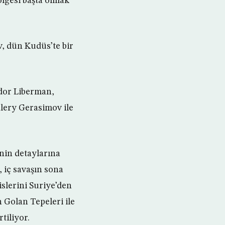
ölgesi başta olmak
v, dün Kudüs’te bir
dor Liberman,
lery Gerasimov ile
nin detaylarına
 iç savaşın sona
islerini Suriye’den
 Golan Tepeleri ile
tiliyor.