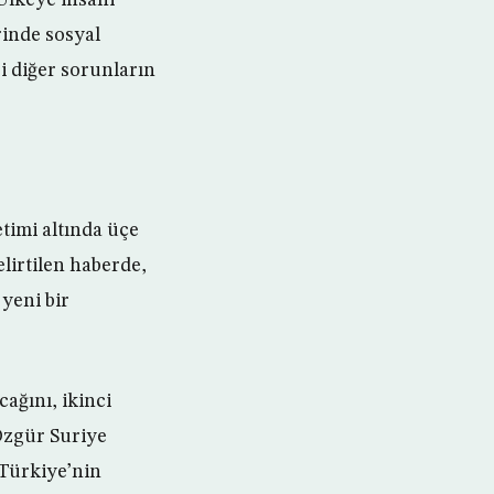
rinde sosyal
bi diğer sorunların
etimi altında üçe
lirtilen haberde,
yeni bir
ğını, ikinci
Özgür Suriye
 Türkiye’nin