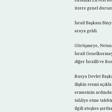
Helsinki Zirvesi s
üzere genel durumu
İsrail Başkanı Bin
araya geldi.
Görüşmeye, Netany
İsrail Genelkurma
diğer İsrailli ve Rus
Rusya Devlet Başka
ilişkin resmi açık
ermesinin ardından 
tahliye etme talebi
ilgili ateşkes şartl