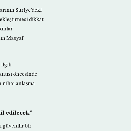
larının Suriye’deki
ekleştirmesi dikkat
kınlar
nın Masyaf
lgili
antısı öncesinde
n nihai anlaşma
il edilecek”
 güvenilir bir