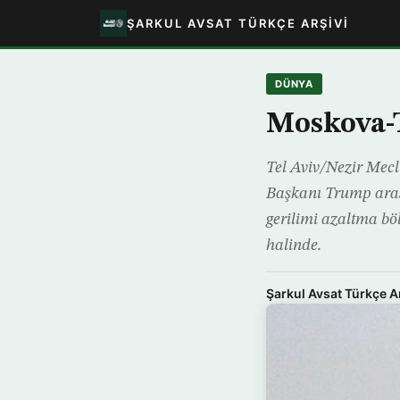
ŞARKUL AVSAT TÜRKÇE ARŞIVI
DÜNYA
Moskova-T
Tel Aviv/Nezir Mecl
Başkanı Trump arası
gerilimi azaltma bö
halinde.
Şarkul Avsat Türkçe A