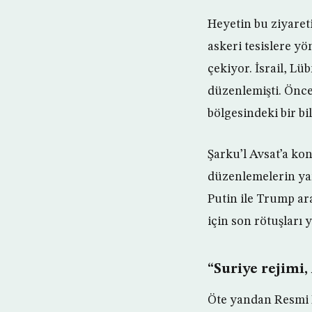
Heyetin bu ziyareti
askeri tesislere y
çekiyor. İsrail, L
düzenlemişti. Önce
bölgesindeki bir bi
Şarku’l Avsat’a kon
düzenlemelerin yan
Putin ile Trump ar
için son rötuşları 
“Suriye rejimi,
Öte yandan Resmi R