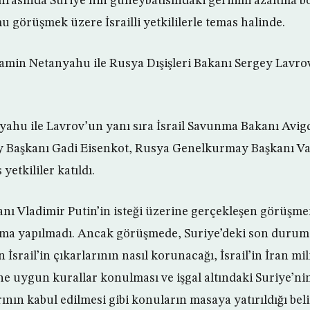
onrasında Suriye’nin güneybatısındaki gerilimi azaltma b
 görüşmek üzere İsrailli yetkililerle temas halinde.
yamin Netanyahu ile Rusya Dışişleri Bakanı Sergey Lavro
ahu ile Lavrov’un yanı sıra İsrail Savunma Bakanı Avig
y Başkanı Gadi Eisenkot, Rusya Genelkurmay Başkanı Va
 yetkililer katıldı.
nı Vladimir Putin’in isteği üzerine gerçekleşen görüşme
lama yapılmadı. Ancak görüşmede, Suriye’deki son durum,
İsrail’in çıkarlarının nasıl korunacağı, İsrail’in İran mil
ne uygun kurallar konulması ve işgal altındaki Suriye’nin
arının kabul edilmesi gibi konuların masaya yatırıldığı belir