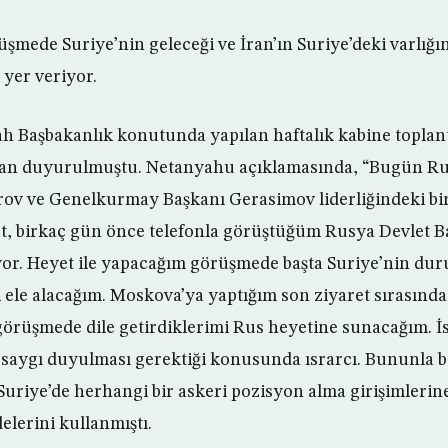
örüşmede Suriye’nin geleceği ve İran’ın Suriye’deki varlı
 yer veriyor.
 Başbakanlık konutunda yapılan haftalık kabine toplantıs
dan duyurulmuştu. Netanyahu açıklamasında, “Bugün Rus
ov ve Genelkurmay Başkanı Gerasimov liderliğindeki bir
, birkaç gün önce telefonla görüştüğüm Rusya Devlet Ba
iyor. Heyet ile yapacağım görüşmede başta Suriye’nin d
i ele alacağım. Moskova’ya yaptığım son ziyaret sırasınd
görüşmede dile getirdiklerimi Rus heyetine sunacağım. İsr
saygı duyulması gerektiği konusunda ısrarcı. Bununla birl
 Suriye’de herhangi bir askeri pozisyon alma girişimleri
elerini kullanmıştı.