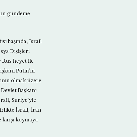
ğının gündeme
ı başında, İsrail
ya Dışişleri
 Rus heyet ile
şkanı Putin’in
urumu olmak üzere
a Devlet Başkanı
ail, Suriye’yle
ikte İsrail, İran
ne karşı koymaya