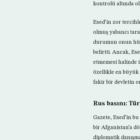
kontrolü altında o
Esed’in zor tercih
olmuş yabancı tara
durumun onun hükü
belirtti. Ancak, E
etmemesi halinde i
özellikle en büyük
fakir bir devletin 
Rus basını: Tür
Gazete, Esed’in b
bir Afganistan’a d
diplomatik danışma