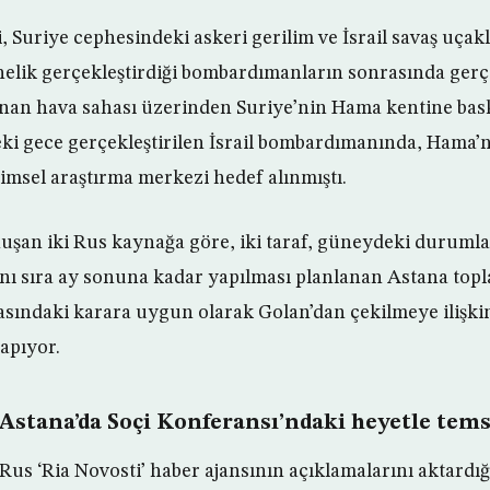
, Suriye cephesindeki askeri gerilim ve İsrail savaş uçak
önelik gerçekleştirdiği bombardımanların sonrasında gerç
übnan hava sahası üzerinden Suriye’nin Hama kentine bas
ki gece gerçekleştirilen İsrail bombardımanında, Hama’
limsel araştırma merkezi hedef alınmıştı.
uşan iki Rus kaynağa göre, iki taraf, güneydeki durumla i
ı sıra ay sonuna kadar yapılması planlanan Astana topl
asındaki karara uygun olarak Golan’dan çekilmeye ilişki
yapıyor.
 Astana’da Soçi Konferansı’ndaki heyetle tems
us ‘Ria Novosti’ haber ajansının açıklamalarını aktardığı