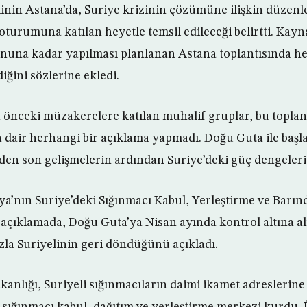
inin Astana’da, Suriye krizinin çözümüne ilişkin düzenl
oturumuna katılan heyetle temsil edileceği belirtti. Kayn
nuna kadar yapılması planlanan Astana toplantısında he
iğini sözlerine ekledi.
önceki müzakerelere katılan muhalif gruplar, bu toplant
 dair herhangi bir açıklama yapmadı. Doğu Guta ile başl
den son gelişmelerin ardından Suriye’deki güç dengeler
a’nın Suriye’deki Sığınmacı Kabul, Yerleştirme ve Barı
 açıklamada, Doğu Guta’ya Nisan ayında kontrol altına 
zla Suriyelinin geri döndüğünü açıkladı.
nlığı, Suriyeli sığınmacıların daimi ikamet adreslerin
sığınmacı kabul, dağıtım ve yerleştirme merkezi kurdu. 