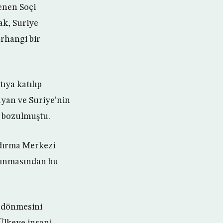
enen Soçi
ak, Suriye
rhangi bir
ıya katılıp
ayan ve Suriye’nin
i bozulmuştu.
ndırma Merkezi
alınmasından bu
e dönmesini
Ülkeye insani