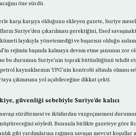
lacağını öne sürdü.
lerle karşı karşıya olduğunu ekleyen gazete, Suriye mesel
fların Suriye’den çıkarılması gerektiğini, Esed savaşmak
meti layıkıyla yönetemediği ve başarısız olduğu anlam
sed’in rejimin başında kalmaya devam etme şansının zor 
se bu durumun Suriye’nin toprak bütünlüğünü tehdit et
 petrol kaynaklarının YPG’nin kontrolü altında olması se
ortaya çıkmasına yol açabileceğine dikkat çekti.
kiye, güvenliği sebebiyle Suriye’de kalıcı
u savaşı sürdürmesi ve iktidardan vazgeçmemesi durumun
önüştüreceğini söyledi. Bununla birlikte gazeteye göre R
nlık gibi yardımlarına rağmen savaşın mevcut koşullar 