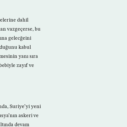
elerine dahil
tan vazgeçerse, bu
ına gelecğeini
olduğunu kabul
mesinin yanı sıra
bebiyle zayıf ve
da, Suriye’yi yeni
usya’nın askeri ve
altında devam