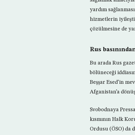
yardım sağlanması 
hizmetlerin iyileşt
çözülmesine de ya
Rus basınından
Bu arada Rus gazete
bölüneceği iddiası
Beşşar Esed’in me
Afganistan’a dönüş
Svobodnaya Pressa
kısmının Halk Kor
Ordusu (ÖSO) da da