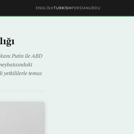
ENGLISH
TURKISH
PERSIAN
URDU
lığı
şkanı Putin ile ABD
neybatısındaki
 yetkililerle temas