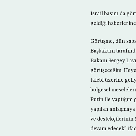
İsrail basını da g
geldiği haberlerine
Görüşme, dün sabah
Başbakanı tarafın
Bakanı Sergey Lavr
görüşeceğim. Heyet
talebi üzerine gel
bölgesel meseleler
Putin ile yaptığım 
yapılan anlaşmaya 
ve destekçilerinin
devam edecek” ifad