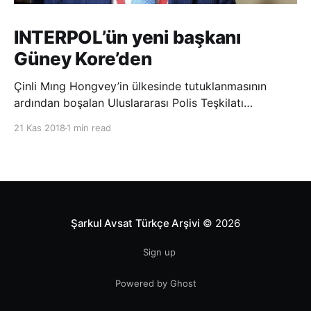
INTERPOL’ün yeni başkanı
Güney Kore’den
Çinli Mıng Hongvey’in ülkesinde tutuklanmasının
ardından boşalan Uluslararası Polis Teşkilatı
(INTERPOL) Başkanlığına Güney Koreli Kim Jong Yang
21 Kas 2018
1 min read
seçildi. INTERPOL Genel Kurulu’nun Dubai’deki
toplantısında yapılan seçimde, oyların 3’te 2’sini
kazanan Kim, teşkilatın yeni
Şarkul Avsat Türkçe Arşivi
© 2026
Sign up
Powered by Ghost