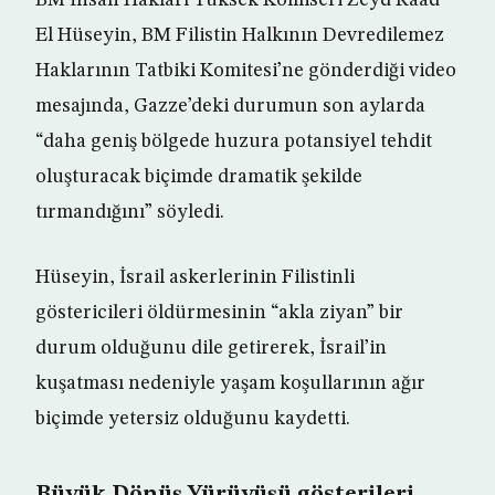
BM İnsan Hakları Yüksek Komiseri Zeyd Raad
El Hüseyin, BM Filistin Halkının Devredilemez
Haklarının Tatbiki Komitesi’ne gönderdiği video
mesajında, Gazze’deki durumun son aylarda
“daha geniş bölgede huzura potansiyel tehdit
oluşturacak biçimde dramatik şekilde
tırmandığını” söyledi.
Hüseyin, İsrail askerlerinin Filistinli
göstericileri öldürmesinin “akla ziyan” bir
durum olduğunu dile getirerek, İsrail’in
kuşatması nedeniyle yaşam koşullarının ağır
biçimde yetersiz olduğunu kaydetti.