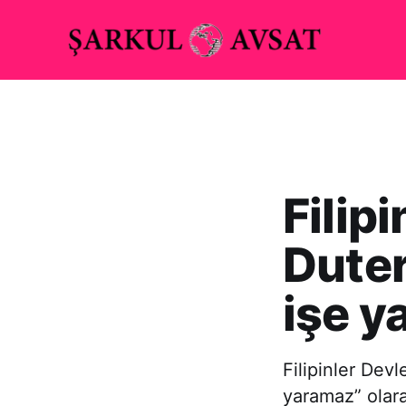
Filip
Duter
işe y
Filipinler Dev
yaramaz” olarak