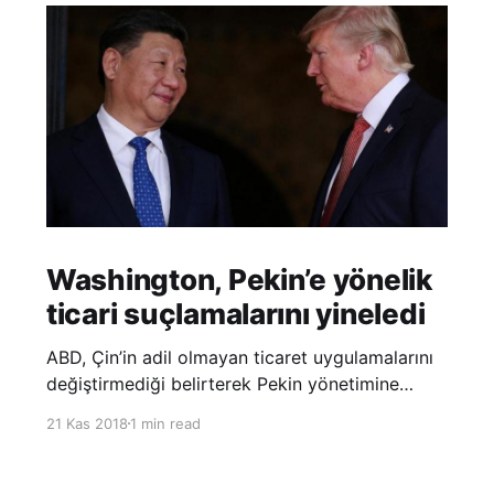
Washington, Pekin’e yönelik
ticari suçlamalarını yineledi
ABD, Çin’in adil olmayan ticaret uygulamalarını
değiştirmediği belirterek Pekin yönetimine
yönelik suçlamalarını yineledi. ABD Ticaret
21 Kas 2018
1 min read
Temsilciliği’nin Çin’in fikri mülkiyet ve teknoloji
transfer politikalarına dair hazırladığı ‘Section
301’ adlı soruşturma raporunun güncellenmiş