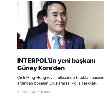
INTERPOL’ün yeni başkanı
Güney Kore’den
Çinli Mıng Hongvey’in ülkesinde tutuklanmasının
ardından boşalan Uluslararası Polis Teşkilatı
(INTERPOL) Başkanlığına Güney Koreli Kim
21 Kas 2018
1 min read
Jong Yang seçildi. INTERPOL Genel Kurulu’nun
Dubai’deki toplantısında yapılan seçimde,
oyların 3’te 2’sini kazanan Kim, teşkilatın yeni