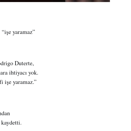
i “işe yaramaz”
odrigo Duterte,
ra ihtiyacı yok.
fi işe yaramaz.”
ından
 kaydetti.