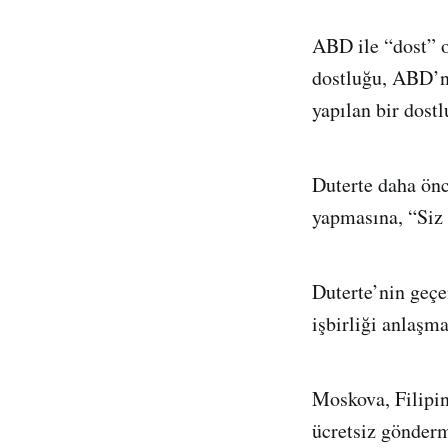
ABD ile “dost” o
dostluğu, ABD’n
yapılan bir dostl
Duterte daha önc
yapmasına, “Siz 
Duterte’nin geçen
işbirliği anlaşm
Moskova, Filipin
ücretsiz gönderm