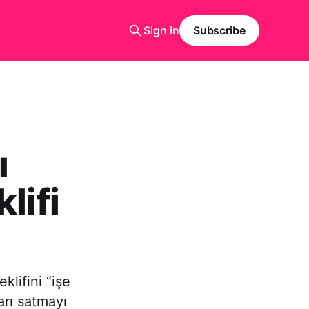
Sign in
Subscribe
ı
lifi
klifini “işe
arı satmayı