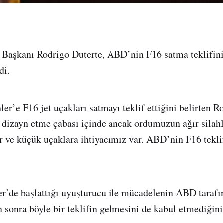
t Başkanı Rodrigo Duterte, ABD’nin F16 satma teklifin
di.
er’e F16 jet uçakları satmayı teklif ettiğini belirten R
izayn etme çabası içinde ancak ordumuzun ağır silahla
r ve küçük uçaklara ihtiyacımız var. ABD’nin F16 tekli
ler’de başlattığı uyuşturucu ile mücadelenin ABD taraf
n sonra böyle bir teklifin gelmesini de kabul etmediğini