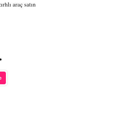
ırhlı araç satın
.
e