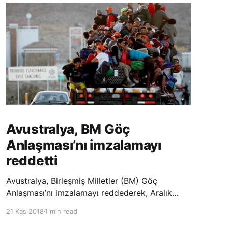
Avustralya, BM Göç
Anlaşması’nı imzalamayı
reddetti
Avustralya, Birleşmiş Milletler (BM) Göç
Anlaşması’nı imzalamayı reddederek, Aralık
ayında Fas’ta düzenlenecek olan uluslararası
21 Kas 2018
1 min read
konferansta BM üyesi ülkeler tarafından