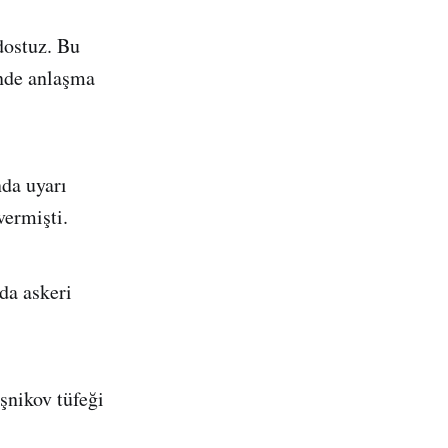
dostuz. Bu
inde anlaşma
nda uyarı
vermişti.
nda askeri
şnikov tüfeği