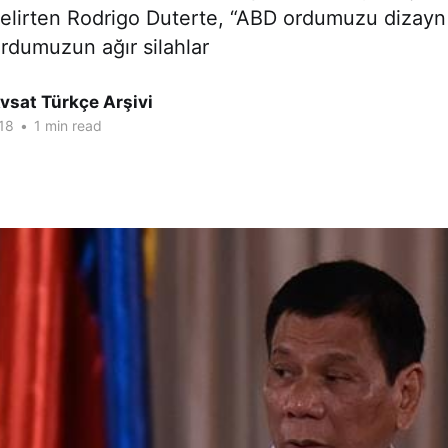
i belirten Rodrigo Duterte, “ABD ordumuzu dizay
rdumuzun ağır silahlar
vsat Türkçe Arşivi
18
•
1 min read