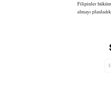
Filipinler hüküme
almayı planladık
E