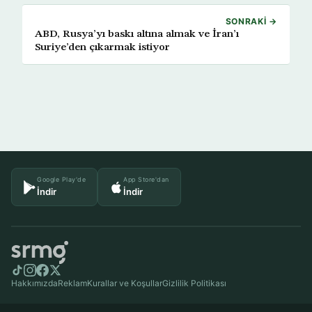
SONRAKI →
ABD, Rusya’yı baskı altına almak ve İran’ı
Suriye’den çıkarmak istiyor
Google Play'de
App Store'dan
İndir
İndir
Hakkımızda
Reklam
Kurallar ve Koşullar
Gizlilik Politikası