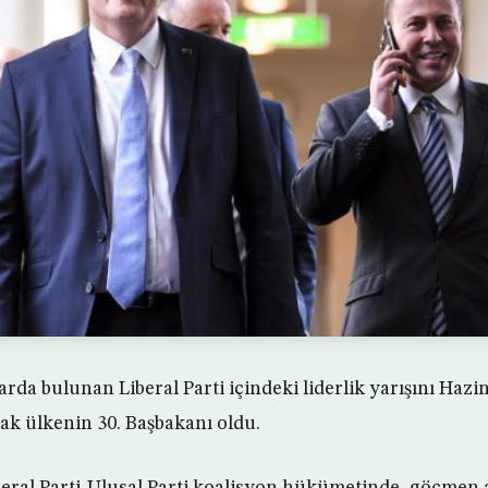
arda bulunan Liberal Parti içindeki liderlik yarışını Hazi
k ülkenin 30. Başbakanı oldu.
beral Parti-Ulusal Parti koalisyon hükümetinde, göçmen a