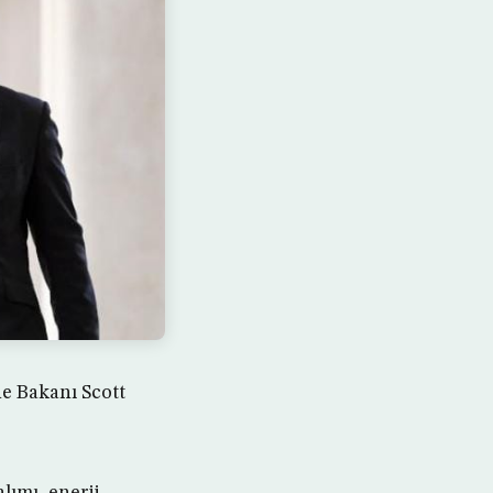
ne Bakanı Scott
lımı, enerji