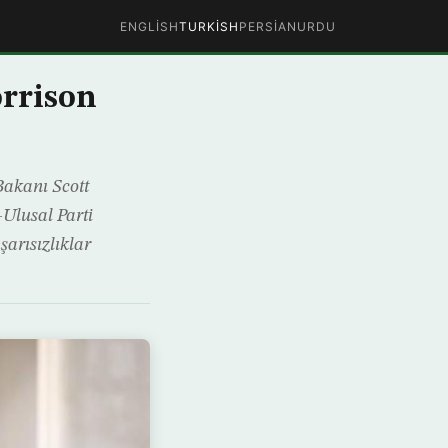
ENGLISH
TURKISH
PERSIAN
URDU
orrison
Bakanı Scott
-Ulusal Parti
şarısızlıklar