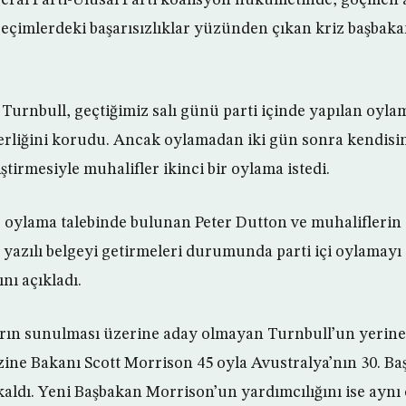
 seçimlerdeki başarısızlıklar yüzünden çıkan kriz başbakan
urnbull, geçtiğimiz salı günü parti içinde yapılan oylam
erliğini korudu. Ancak oylamadan iki gün sonra kendisi
ştirmesiyle muhalifler ikinci bir oylama istedi.
ir oylama talebinde bulunan Peter Dutton ve muhaliflerin
 yazılı belgeyi getirmeleri durumunda parti içi oylamayı
nı açıkladı.
rın sunulması üzerine aday olmayan Turnbull’un yerin
zine Bakanı Scott Morrison 45 oyla Avustralya’nın 30. Ba
kaldı. Yeni Başbakan Morrison’un yardımcılığını ise aynı