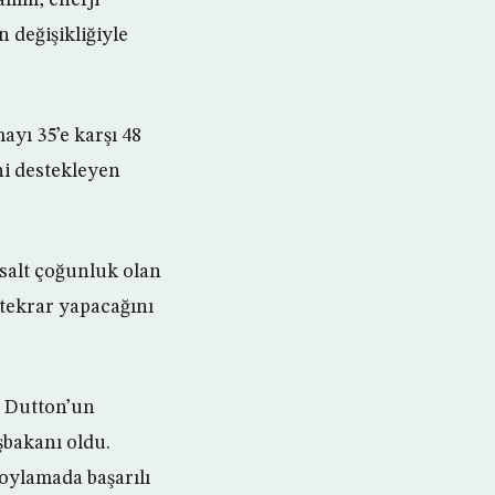
 değişikliğiyle
ayı 35’e karşı 48
ni destekleyen
 salt çoğunluk olan
 tekrar yapacağını
e Dutton’un
şbakanı oldu.
 oylamada başarılı