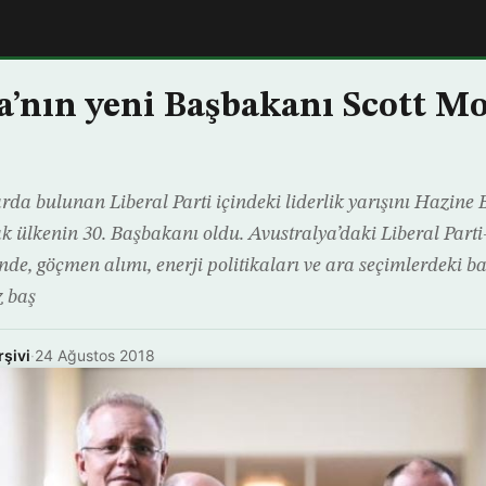
a’nın yeni Başbakanı Scott M
rda bulunan Liberal Parti içindeki liderlik yarışını Hazine 
 ülkenin 30. Başbakanı oldu. Avustralya’daki Liberal Parti
e, göçmen alımı, enerji politikaları ve ara seçimlerdeki ba
z baş
rşivi
·
24 Ağustos 2018