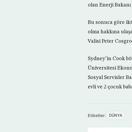
olan Enerji Bakan
Bu sonuca göre ikti
olma hakkına ulaşa
Valisi Peter Cosgr
Sydney’in Cook bö
Üniversitesi Ekon
Sosyal Servisler B
evli ve 2 çocuk bab
Etiketler:
DÜNYA