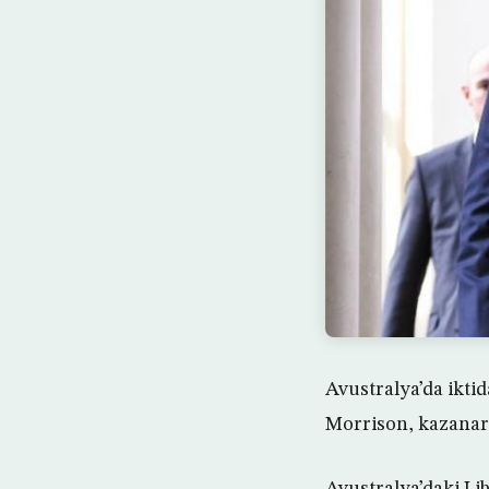
Avustralya’da iktid
Morrison, kazanara
Avustralya’daki Li