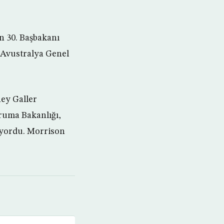
ın 30. Başbakanı
 Avustralya Genel
ey Galler
ruma Bakanlığı,
uyordu. Morrison