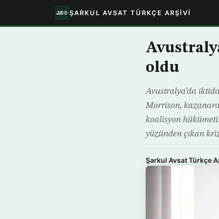
ŞARKUL AVSAT TÜRKÇE ARŞIVI
Avustraly
oldu
Avustralya’da iktida
Morrison, kazanarak
koalisyon hükümetind
yüzünden çıkan kri
Şarkul Avsat Türkçe A