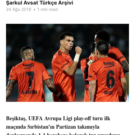
Şarkul Avsat Türkçe Arşivi
24 Ağu 2018
•
1 min read
Beşiktaş, UEFA Avrupa Ligi play-off turu ilk
maçında Sırbistan’ın Partizan takımıyla