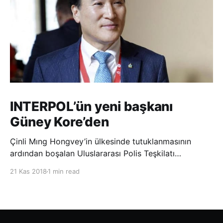
INTERPOL’ün yeni başkanı
Güney Kore’den
Çinli Mıng Hongvey’in ülkesinde tutuklanmasının
ardından boşalan Uluslararası Polis Teşkilatı
(INTERPOL) Başkanlığına Güney Koreli Kim Jong Yang
21 Kas 2018
1 min read
seçildi. INTERPOL Genel Kurulu’nun Dubai’deki
toplantısında yapılan seçimde, oyların 3’te 2’sini
kazanan Kim, teşkilatın yeni