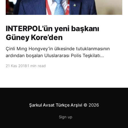
INTERPOL’ün yeni başkanı
Güney Kore’den
Çinli Mıng Hongvey’in ülkesinde tutuklanmasının
ardından boşalan Uluslararası Polis Teşkilatı
(INTERPOL) Başkanlığına Güney Koreli Kim Jong Yang
21 Kas 2018
1 min read
seçildi. INTERPOL Genel Kurulu’nun Dubai’deki
toplantısında yapılan seçimde, oyların 3’te 2’sini
kazanan Kim, teşkilatın yeni
Şarkul Avsat Türkçe Arşivi
© 2026
Sign up