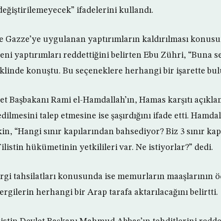
eğiştirilemeyecek” ifadelerini kullandı.
e Gazze’ye uygulanan yaptırımların kaldırılması konusu
ni yaptırımları reddettiğini belirten Ebu Zühri, “Buna s
eklinde konuştu. Bu seçeneklere herhangi bir işarette bu
 Başbakanı Rami el-Hamdallah’ın, Hamas karşıtı açıklam
edilmesini talep etmesine ise şaşırdığını ifade etti. Hamdal
kin, “Hangi sınır kapılarından bahsediyor? Biz 3 sınır kap
ilistin hükümetinin yetkilileri var. Ne istiyorlar?” dedi.
rgi tahsilatları konusunda ise memurların maaşlarının 
rgilerin herhangi bir Arap tarafa aktarılacağını belirtti.