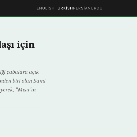
ENGLISH
TURKISH
PERSIAN
URDU
aşı için
iği çabalara açık
inden biri olan Sami
yerek, “Mısır’ın