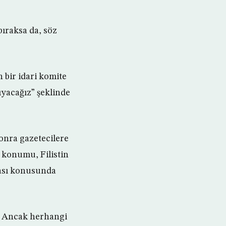
bıraksa da, söz
 bir idari komite
ıyacağız” şeklinde
sonra gazetecilere
n konumu, Filistin
nması konusunda
i. Ancak herhangi