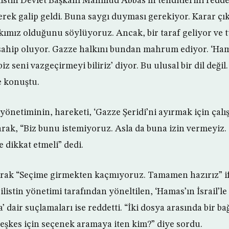
ilistin Devlet Başkanı Mahmud Abbas’ın tehditlerini red
erek galip geldi. Buna saygı duyması gerekiyor. Karar 
ımız olduğunu söylüyoruz. Ancak, bir taraf geliyor ve t
sahip oluyor. Gazze halkını bundan mahrum ediyor. ‘Ham
iz seni vazgeçirmeyi biliriz’ diyor. Bu ulusal bir dil deği
e konuştu.
 yönetiminin, hareketi, ‘Gazze Şeridi’ni ayırmak için çalı
rak, “Biz bunu istemiyoruz. Asla da buna izin vermeyiz.
 dikkat etmeli” dedi.
olarak “Seçime girmekten kaçmıyoruz. Tamamen hazırız” if
ilistin yönetimi tarafından yöneltilen, ‘Hamas’ın İsrail’le 
’ dair suçlamaları ise reddetti. “İki dosya arasında bir b
teşkes için seçenek aramaya iten kim?” diye sordu.