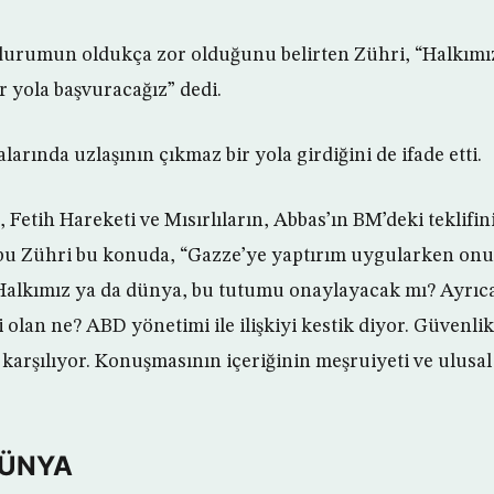
 durumun oldukça zor olduğunu belirten Zühri, “Halkım
r yola başvuracağız” dedi.
arında uzlaşının çıkmaz bir yola girdiğini de ifade etti.
Fetih Hareketi ve Mısırlıların, Abbas’ın BM’deki teklifi
 Ebu Zühri bu konuda, “Gazze’ye yaptırım uygularken onu
 Halkımız ya da dünya, bu tutumu onaylayacak mı? Ayrıc
olan ne? ABD yönetimi ile ilişkiyi kestik diyor. Güvenlik
karşılıyor. Konuşmasının içeriğinin meşruiyeti ve ulusal b
DÜNYA