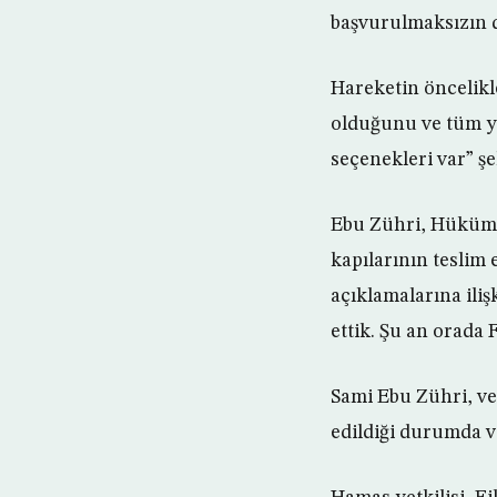
başvurulmaksızın d
Hareketin öncelikl
olduğunu ve tüm ye
seçenekleri var” ş
Ebu Zühri, Hükümet
kapılarının teslim 
açıklamalarına iliş
ettik. Şu an orada F
Sami Ebu Zühri, ve
edildiği durumda ve