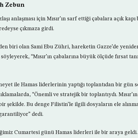
ah Zebun
aşı anlaşması için Mısır’ın sarf ettiği çabalara açık kapı 
redeyse çıkmaza girdi.
den biri olan Sami Ebu Zühri, hareketin Gazze’de yeniden
söyleyerek, “Mısır’ın çabalarına büyük ölçüde fırsat tan
heyet ile Hamas liderlerinin yaptığı toplantıdan bir gün 
ıklamalarda, “Önemli ve stratejik bir toplantıydı. Mısır’ı
 bir şekilde. Bu denge Filistin’le ilgili dosyaların ele alı
garantiliyor” dedi.
tiğimiz Cumartesi günü Hamas liderleri ile bir araya geld