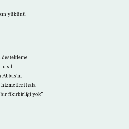
ızın yükünü
ni destekleme
 nasıl
a Abbas’ın
 hizmetleri hala
ir fikirbirliği yok”