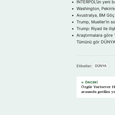
INTERPOL’ün yeni b
Washington, Pekin’e 
Avustralya, BM Göç 
Trump, Mueller’in so
Trump: Riyad ile il
Araştırmalara göre 
Tümünü gör DÜNY
Etiketler:
DÜNYA
← ÖNCEKI
Özgür Yurtsever Ha
arasında gerilim y