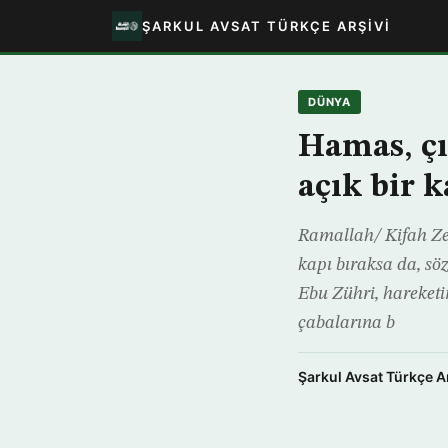
ŞARKUL AVSAT TÜRKÇE ARŞIVI
DÜNYA
Hamas, çı
açık bir k
Ramallah/ Kifah Zeb
kapı bıraksa da, sö
Ebu Zühri, hareketi
çabalarına b
Şarkul Avsat Türkçe A