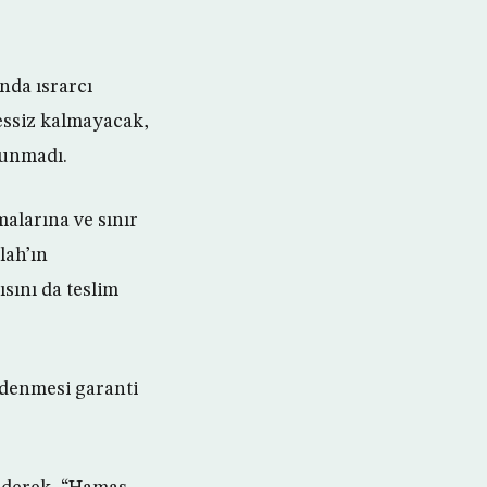
nda ısrarcı
essiz kalmayacak,
lunmadı.
alarına ve sınır
lah’ın
ısını da teslim
ödenmesi garanti