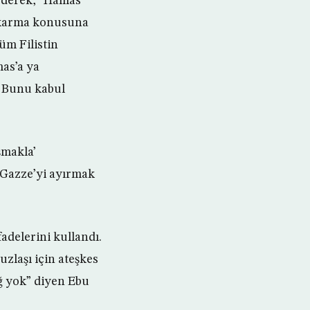
dederek, “Hamas
çıkarma konusuna
üm Filistin
as’a ya
l. Bunu kabul
şmakla’
 Gazze’yi ayırmak
adelerini kullandı.
uzlaşı için ateşkes
ağ yok” diyen Ebu