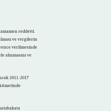
 tamamen reddetti.
lması ve vergilerin
vence verilmesinde
le alınmasını ve
ncak 2011-2017
ükümetinde
 mutabakata