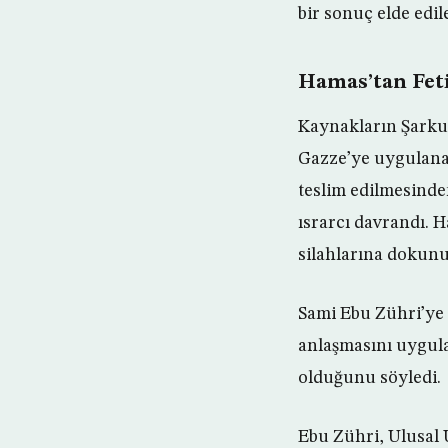
bir sonuç elde edil
Hamas’tan Feti
Kaynakların Şarku’l
Gazze’ye uygulanan
teslim edilmesind
ısrarcı davrandı. 
silahlarına dokunu
Sami Ebu Zühri’ye 
anlaşmasını uygul
olduğunu söyledi.
Ebu Zühri, Ulusal 