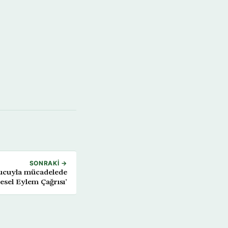
SONRAKI →
ucuyla mücadelede
esel Eylem Çağrısı’