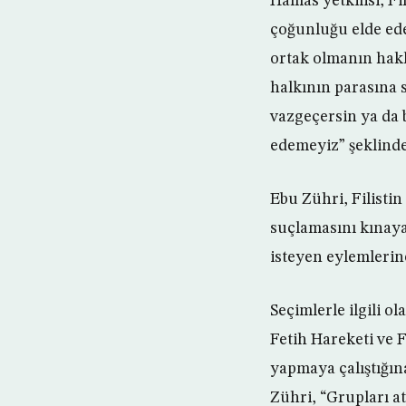
Hamas yetkilisi, F
çoğunluğu elde ed
ortak olmanın hakk
halkının parasına 
vazgeçersin ya da b
edemeyiz” şeklind
Ebu Zühri, Filistin
suçlamasını kınaya
isteyen eylemlerine
Seçimlerle ilgili 
Fetih Hareketi ve F
yapmaya çalıştığına
Zühri, “Grupları a