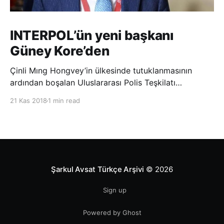
INTERPOL’ün yeni başkanı
Güney Kore’den
Çinli Mıng Hongvey’in ülkesinde tutuklanmasının
ardından boşalan Uluslararası Polis Teşkilatı
(INTERPOL) Başkanlığına Güney Koreli Kim Jong Yang
21 Kas 2018
1 min read
seçildi. INTERPOL Genel Kurulu’nun Dubai’deki
toplantısında yapılan seçimde, oyların 3’te 2’sini
kazanan Kim, teşkilatın yeni
Şarkul Avsat Türkçe Arşivi
© 2026
Sign up
Powered by Ghost