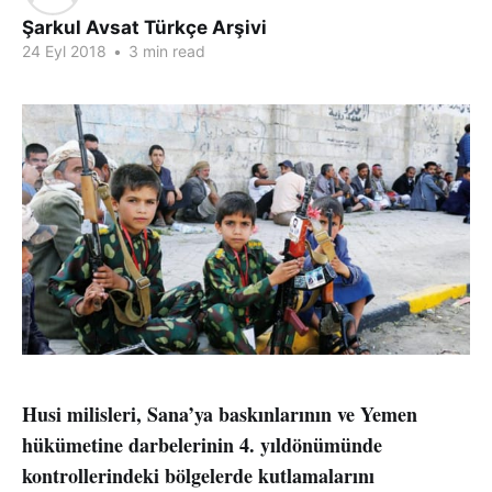
Şarkul Avsat Türkçe Arşivi
24 Eyl 2018
•
3 min read
Husi milisleri, Sana’ya baskınlarının ve Yemen
hükümetine darbelerinin 4. yıldönümünde
kontrollerindeki bölgelerde kutlamalarını