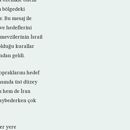
n bölgedeki
r. Bu mesaj ile
ve hedeflerini
mevzilerinin İsrail
olduğu kurallar
ndan geldi.
topraklarını hedef
ırasında üst düzey
nı hem de İran
kaybederken çok
her yere