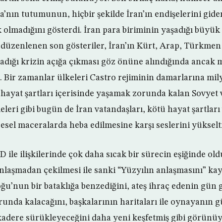
’nın tutumunun, hiçbir şekilde İran’ın endişelerini gid
 olmadığını gösterdi. İran para biriminin yaşadığı büyük
e düzenlenen son gösteriler, İran’ın Kürt, Arap, Türkmen
aşadığı krizin açığa çıkması göz önüne alındığında ancak 
r. Bir zamanlar ülkeleri Castro rejiminin damarlarına mil
ayat şartları içerisinde yaşamak zorunda kalan Sovyet 
eri gibi bugün de İran vatandaşları, kötü hayat şartları
esel maceralarda heba edilmesine karşı seslerini yükselt
D ile ilişkilerinde çok daha sıcak bir sürecin eşiğinde old
laşmadan çekilmesi ile sanki “Yüzyılın anlaşmasını” kay
ğu’nun bir bataklığa benzediğini, ateş ihraç edenin gün 
runda kalacağını, başkalarının haritaları ile oynayanın g
 kadere sürükleyeceğini daha yeni keşfetmiş gibi görünüy