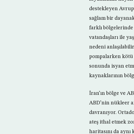
destekleyen Avrupa
sağlam bir dayanak
farklı bölgelerind
vatandaşları ile y
nedeni anlaşılabili
pompalarken kötü h
sonunda isyan etmel
kaynaklarının bölg
İran’ın bölge ve AB
ABD’nin nükleer an
davranıyor. Ortado
ateş ithal etmek zo
haritasını da aynı