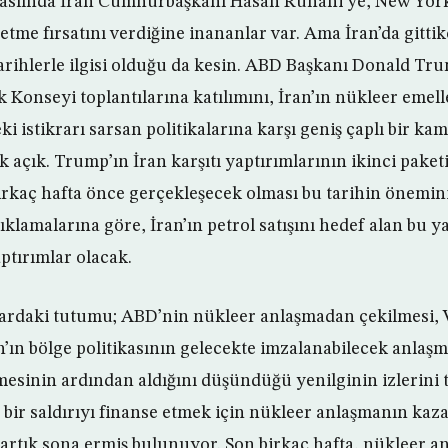
 aslında İran Cumhurbaşkanı Hasan Ruhani’ye, New York
etme fırsatını verdiğine inananlar var. Ama İran’da gitti
tarihlerle ilgisi olduğu da kesin. ABD Başkanı Donald T
Konseyi toplantılarına katılımını, İran’ın nükleer emeller
ki istikrarı sarsan politikalarına karşı geniş çaplı bir 
k açık. Trump’ın İran karşıtı yaptırımlarının ikinci pake
irkaç hafta önce gerçekleşecek olması bu tarihin önemini
klamalarına göre, İran’ın petrol satışını hedef alan bu ya
ptırımlar olacak.
lardaki tutumu; ABD’nin nükleer anlaşmadan çekilmesi,
an’ın bölge politikasının gelecekte imzalanabilecek anlaşm
esinin ardından aldığını düşündüğü yenilginin izlerini ta
ı bir saldırıyı finanse etmek için nükleer anlaşmanın ka
artık sona ermiş bulunuyor. Son birkaç hafta, nükleer a