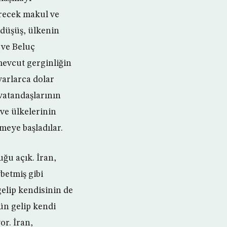
erecek makul ve
 düşüş, ülkenin
 ve Beluç
mevcut gerginliğin
yarlarca dolar
vatandaşlarının
 ve ülkelerinin
meye başladılar.
uğu açık. İran,
betmiş gibi
gelip kendisinin de
ün gelip kendi
or. İran,