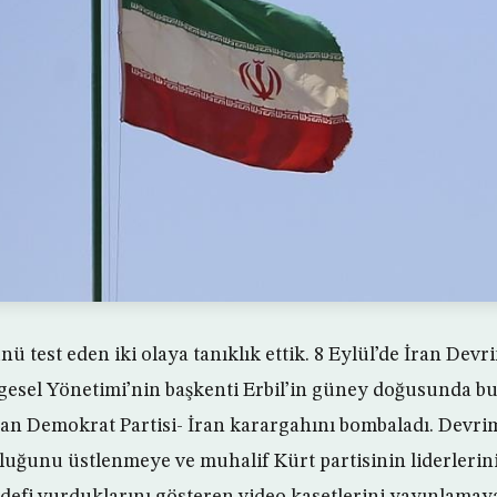
nü test eden iki olaya tanıklık ettik. 8 Eylül’de İran Dev
lgesel Yönetimi’nin başkenti Erbil’in güney doğusunda 
an Demokrat Partisi- İran karargahını bombaladı. Devri
luğunu üstlenmeye ve muhalif Kürt partisinin liderlerin
edefi vurduklarını gösteren video kasetlerini yayınlamay