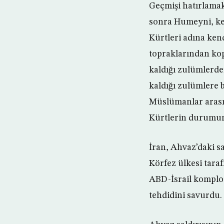
Geçmişi hatırlama
sonra Humeyni, ke
Kürtleri adına kend
topraklarından kop
kaldığı zulümlerde
kaldığı zulümlere 
Müslümanlar arasın
Kürtlerin durumunu
İran, Ahvaz’daki sa
Körfez ülkesi taraf
ABD-İsrail komplos
tehdidini savurdu.