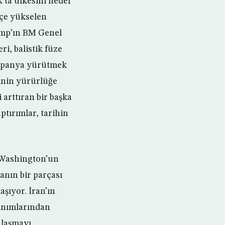
’ta ülkesini hedef
kçe yükselen
rump’ın BM Genel
i, balistik füze
kampanya yürütmek
tinin yürürlüğe
 arttıran bir başka
ptırımlar, tarihin
 Washington’un
anın bir parçası
şıyor. İran’ın
zanımlarından
nlaşmayı