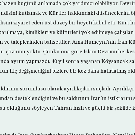
k bazen bugünü anlamada çok yardımcı olabiliyor. Devr
ndisini kutlamak ve Kürtler hakkındaki düşüncelerini ö
isini ziyaret eden üst düzey bir heyeti kabul etti. Kürt h
arılmaya, kimlikleri ve kültürleri yok edilmeye çalışıla
n ve taleplerinden bahsettiler. Ama Humeyni’nin İran K
bir çözümü yoktu. Çünkü ona göre İslam Devrimi herkes
da ayrım yapmazdı. 40 yıl sonra yaşanan Köysancak saldı
n hiç değişmediğini bizlere bir kez daha hatırlatmış old
ldırının sorumlusu olarak ayrılıkçıları suçladı. Ayrılıkçı
ından desteklendiğini ve bu saldırının İran’ın istikrarını
u olduğunu söyleyen Tahran hızlı ve güçlü bir şekilde ka