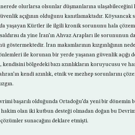
 nerede olurlarsa olsunlar düşmanlarına ulaşabileceğini k
 güvenlik açığının olduğunu kanıtlamaktadır. Köysancak 
nda yaşayan Kürtler ile ilgili kronik sorununu hala çözem
aldırısı da yine İran’ın Ahvaz Arapları ile sorununun da
ü göstermektedir. İran makamlarının kızgınlığının nede
nlemleri ile korunan bir yerde yaşanan güvenlik açığı de
 kendisini bölgedeki bazı azınlıkların koruyucusu ve ha
hran’ın kendi azınlık, etnik ve mezhep sorunlarını çöz
ızgın.
evrimi başarılı olduğunda Ortadoğu’da yeni bir dönemin ba
hakim olan iki kutbun desteği olmadan doğan bu Devrim’
çözümler sunacağını deklare etmişti.