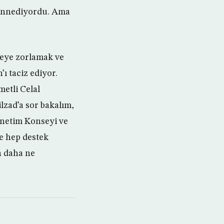
zannediyordu. Ama
meye zorlamak ve
ı taciz ediyor.
etli Celal
lzad’a sor bakalım,
önetim Konseyi ve
e hep destek
n daha ne