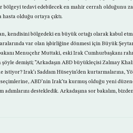
ir bölgeyi tedavi edebilecek en mahir cerrah olduğunu 
 hasta olduğu ortaya çıktı.
ran, kendisini bölgedeki en büyük ortağı olarak kabul et
aralarında var olan işbirliğine dönmesi için Büyük Şeytan’
i bakanı Menuçehr Muttaki, eski Irak Cumhurbaşkanı rahm
n şöyle demişti; ”Arkadaşın ABD büyükleçisi Zalmay Khali
e istiyor? Irak’ı Saddam Hüseyin’den kurtarmalarına, Y
seçimlerine, ABD’nin Irak’ta kurmuş olduğu yeni düzen
m adımlarını destekledik. Arkadaşına sor bakalım, bizde