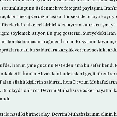
ın sorumluluğunu üstlenmek ve fotoğraf paylaşımı, İran’ı
açık bir mesaj verdiğini aşikar bir şekilde ortaya koyuyo
füzelerinin ülkeleri birbirinden ayıran sınırları aşmaya 
ini söylemek istiyor. Bu güç gösterisi, Suriye’deki İran 
rdına bombalanmasına rağmen İran’ın Rusya’nın koymuş 
opraklarından bu saldırılara karşılık verememesinin ardı
lül’de, İran’ın yine gücünü test eden ama bu sefer kendi 
tanıklık etti. İran’ın Ahvaz kentinde askeri geçit töreni s
f alan silahlı kişilerin saldırısı, hem Devrim Muhafızları
. Bu olayda onlarca Devrim Muhafızı ve asker hayatını 
landı.
sı ile nasıl ki birinci olay, Devrim Muhafızlarının elinin 