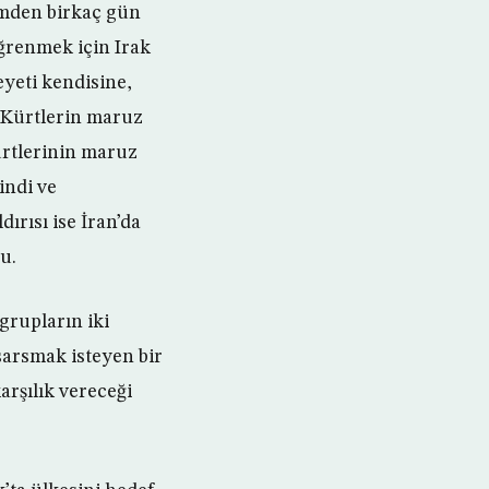
imden birkaç gün
ğrenmek için Irak
eyeti kendisine,
n Kürtlerin maruz
ürtlerinin maruz
indi ve
rısı ise İran’da
u.
 grupların iki
 sarsmak isteyen bir
rşılık vereceği