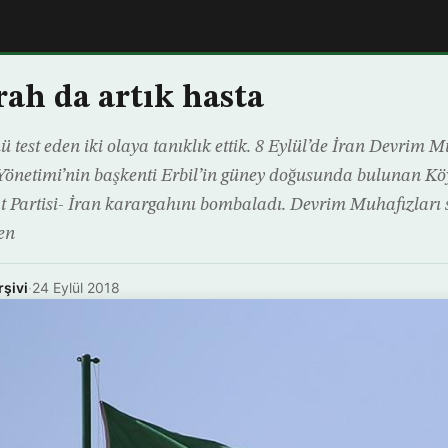
rah da artık hasta
ü test eden iki olaya tanıklık ettik. 8 Eylül’de İran Devrim M
Yönetimi’nin başkenti Erbil’in güney doğusunda bulunan K
Partisi- İran karargahını bombaladı. Devrim Muhafızları 
en
rşivi
·
24 Eylül 2018