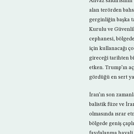
Ahvaz saldırısının
alan terörden bahs
gerginliğin başka 
Kurulu ve Güvenlik 
cephanesi, bölgede
için kullanacağı ço
gireceği tarihten b
etken. Trump’ın açı
gördüğü en sert ya
İran’ın son zaman
balistik füze ve İr
olmasında ısrar etm
bölgede geniş çapl
faydalanma hayali 