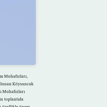
rim Muhafızları,
bulunan Köysancak
m Muhafızları
in toplantıda
a özellikle önem