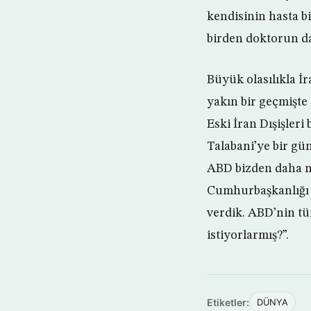
kendisinin hasta b
birden doktorun da
Büyük olasılıkla İ
yakın bir geçmişte 
Eski İran Dışişler
Talabani’ye bir gü
ABD bizden daha n
Cumhurbaşkanlığı 
verdik. ABD’nin tü
istiyorlarmış?”.
Etiketler:
DÜNYA