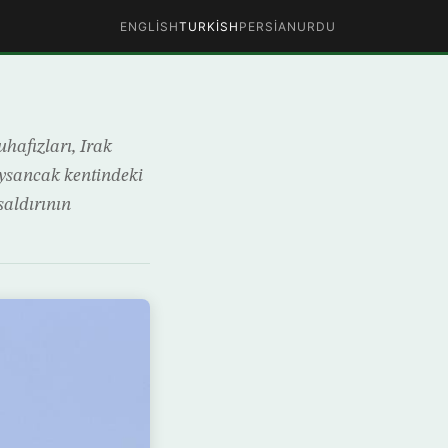
ENGLISH
TURKISH
PERSIAN
URDU
uhafızları, Irak
öysancak kentindeki
saldırının