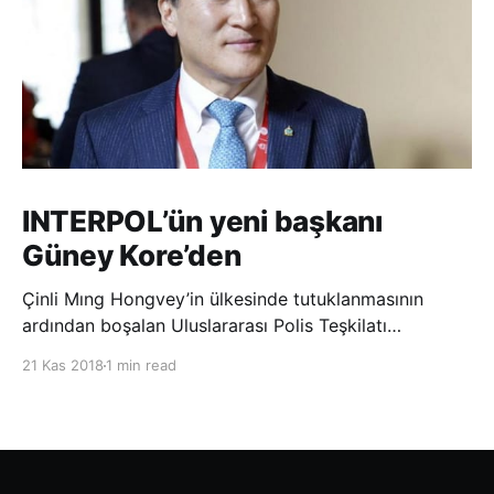
INTERPOL’ün yeni başkanı
Güney Kore’den
Çinli Mıng Hongvey’in ülkesinde tutuklanmasının
ardından boşalan Uluslararası Polis Teşkilatı
(INTERPOL) Başkanlığına Güney Koreli Kim Jong Yang
21 Kas 2018
1 min read
seçildi. INTERPOL Genel Kurulu’nun Dubai’deki
toplantısında yapılan seçimde, oyların 3’te 2’sini
kazanan Kim, teşkilatın yeni