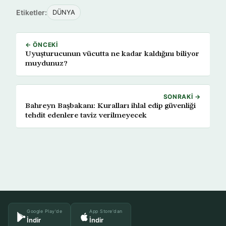
Etiketler:
DÜNYA
← ÖNCEKI
Uyuşturucunun vücutta ne kadar kaldığını biliyor
muydunuz?
SONRAKI →
Bahreyn Başbakanı: Kuralları ihlal edip güvenliği
tehdit edenlere taviz verilmeyecek
Google Play'de
App Store'dan
İndir
İndir