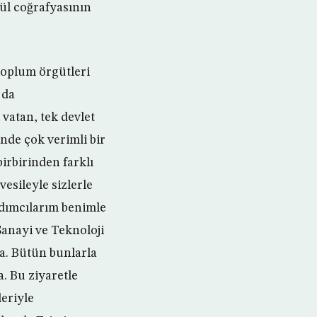
ül coğrafyasının
toplum örgütleri
 da
 vatan, tek devlet
nde çok verimli bir
irbirinden farklı
esileyle sizlerle
dımcılarım benimle
anayi ve Teknoloji
a. Bütün bunlarla
. Bu ziyaretle
leriyle