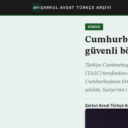
ŞARKUL AVSAT TÜRKÇE ARŞIVI
DÜNYA
Cumhurbaş
güvenli b
Türkiye Cumhurbaş
(TASC) tarafından d
Cumhurbaşkanı Erd
şekilde, Suriye’nin i
Şarkul Avsat Türkçe A