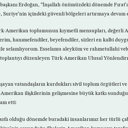
rbaşkanı Erdoğan, “İnşallah önümüzdeki dönemde Fırat’
, Suriye’nin içindeki güvenli bölgeleri artırmaya devam e
k-Amerikan toplumunun kıymetli mensupları, değerli A
im, hanımefendiler, beyefendiler, sizleri en kalbi duyg
tle selamlıyorum. Esselamu aleyküm ve rahmetullahi veb
 toplantıyı düzenleyen Türk-Amerikan Ulusal Yönlendir
şayan vatandaşların kurdukları sivil toplum örgütleri ve
-Amerikan ilişkilerinin gelişmesine büyük katkı sunduğ
am etti:
sıtlı olduğu dönemde buradaki insanlarımız her türlü ça