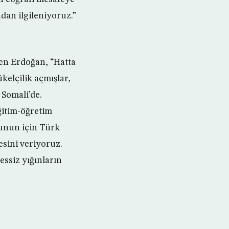
dan ilgileniyoruz.”
ten Erdoğan, “Hatta
kelçilik açmışlar,
 Somali’de.
ğitim-öğretim
bunun için Türk
sini veriyoruz.
ssiz yığınların