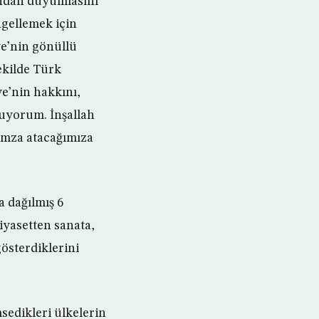
ından duyulmasını
ngellemek için
ye’nin gönüllü
ekilde Türk
e’nin hakkını,
uyorum. İnşallah
imza atacağımıza
 dağılmış 6
iyasetten sanata,
gösterdiklerini
msedikleri ülkelerin