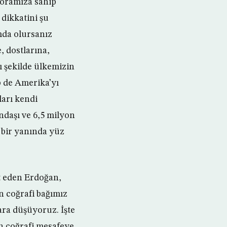
poramıza sahip
dikkatini şu
mda olursanız
, dostlarına,
ı şekilde ülkemizin
p de Amerika’yı
ları kendi
ndaşı ve 6,5 milyon
 bir yanında yüz
et eden Erdoğan,
in coğrafi bağımız
ra düşüyoruz. İşte
in coğrafi mesafeye