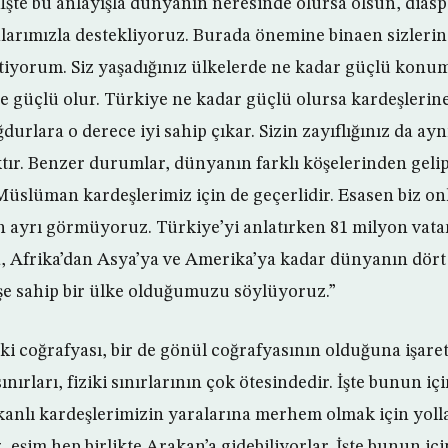
İşte bu anlayışla dünyanın neresinde olursa olsun, dias
larımızla destekliyoruz. Burada önemine binaen sizlerin 
tiyorum. Siz yaşadığınız ülkelerde ne kadar güçlü konu
e güçlü olur. Türkiye ne kadar güçlü olursa kardeşlerine
rlara o derece iyi sahip çıkar. Sizin zayıflığınız da ayn
tır. Benzer durumlar, dünyanın farklı köşelerinden geli
Müslüman kardeşlerimiz için de geçerlidir. Esasen biz on
 ayrı görmüyoruz. Türkiye’yi anlatırken 81 milyon vata
, Afrika’dan Asya’ya ve Amerika’ya kadar dünyanın dört
şe sahip bir ülke olduğumuzu söylüyoruz.”
ziki coğrafyası, bir de gönül coğrafyasının olduğuna işar
nırları, fiziki sınırlarının çok ötesindedir. İşte bunun iç
nlı kardeşlerimizin yaralarına merhem olmak için yolla
, eşim hep birlikte Arakan’a gidebiliyorlar. İşte bunun iç