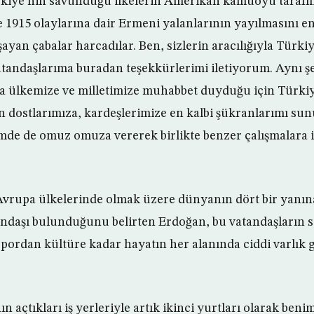
rkiye’nin savunduğu ilkelerin Amerikan kamuoyu taraf
le 1915 olaylarına dair Ermeni yalanlarının yayılmasını e
ayan çabalar harcadılar. Ben, sizlerin aracılığıyla Türki
vatandaşlarıma buradan teşekkürlerimi iletiyorum. Aynı ş
a ülkemize ve milletimize muhabbet duyduğu için Türkiy
dostlarımıza, kardeşlerimize en kalbi şükranlarımı sun
e de omuz omuza vererek birlikte benzer çalışmalara 
vrupa ülkelerinde olmak üzere dünyanın dört bir yanına
ndaşı bulunduğunu belirten Erdoğan, bu vatandaşların s
spordan kültüre kadar hayatın her alanında ciddi varlık 
n açtıkları iş yerleriyle artık ikinci yurtları olarak beni