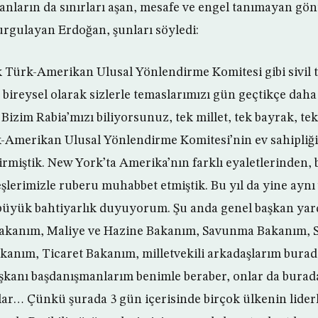
ların da sınırları aşan, mesafe ve engel tanımayan gön
rgulayan Erdoğan, şunları söyledi:
k Türk-Amerikan Ulusal Yönlendirme Komitesi gibi sivil 
 bireysel olarak sizlerle temaslarımızı gün geçtikçe daha
Bizim Rabia’mızı biliyorsunuz, tek millet, tek bayrak, tek
k-Amerikan Ulusal Yönlendirme Komitesi’nin ev sahipliği
irmiştik. New York’ta Amerika’nın farklı eyaletlerinden, b
lerimizle ruberu muhabbet etmiştik. Bu yıl da yine aynı v
büyük bahtiyarlık duyuyorum. Şu anda genel başkan yar
 Bakanım, Maliye ve Hazine Bakanım, Savunma Bakanım, S
kanım, Ticaret Bakanım, milletvekili arkadaşlarım burad
anı başdanışmanlarım benimle beraber, onlar da burada
ılar… Çünkü şurada 3 gün içerisinde birçok ülkenin lider