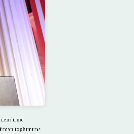
nlendirme
üslüman toplumuna