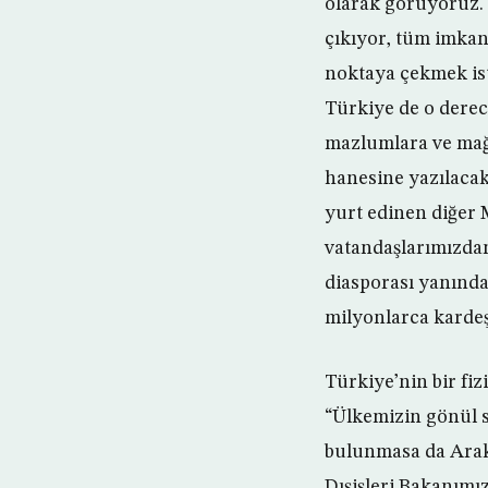
olarak görüyoruz. 
çıkıyor, tüm imkan
noktaya çekmek is
Türkiye de o derec
mazlumlara ve mağdu
hanesine yazılacak
yurt edinen diğer 
vatandaşlarımızdan
diasporası yanında
milyonlarca karde
Türkiye’nin bir fi
“Ülkemizin gönül sı
bulunmasa da Araka
Dışişleri Bakanımız