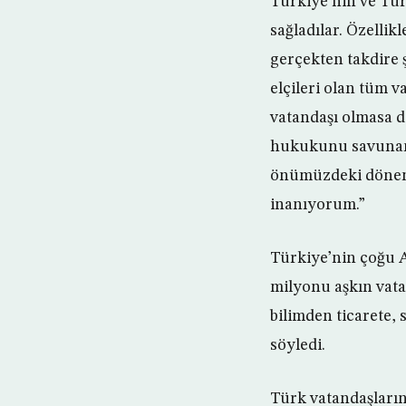
Türkiye’nin ve Tü
sağladılar. Özellik
gerçekten takdire ş
elçileri olan tüm 
vatandaşı olmasa d
hukukunu savunan 
önümüzdeki dönemd
inanıyorum.”
Türkiye’nin çoğu A
milyonu aşkın vata
bilimden ticarete, 
söyledi.
Türk vatandaşlarını