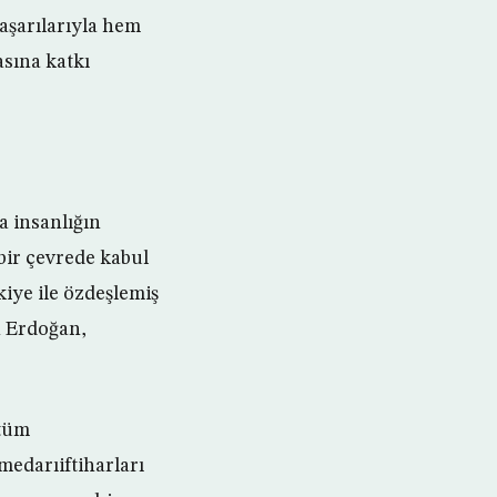
başarılarıyla hem
asına katkı
a insanlığın
 bir çevrede kabul
iye ile özdeşlemiş
n Erdoğan,
 tüm
medarıiftiharları