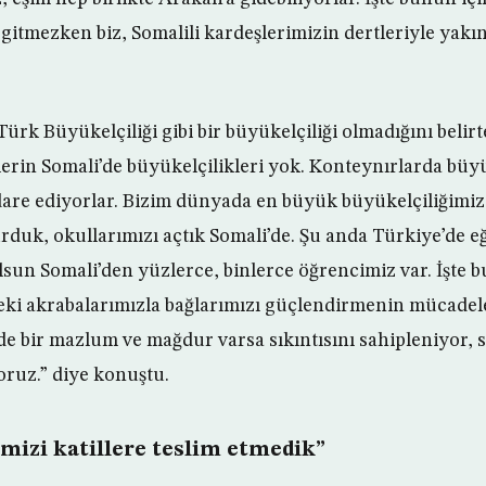
gitmezken biz, Somalili kardeşlerimizin dertleriyle yakın
ürk Büyükelçiliği gibi bir büyükelçiliği olmadığını belir
lerin Somali’de büyükelçilikleri yok. Konteynırlarda büyü
dare ediyorlar. Bizim dünyada en büyük büyükelçiliğimiz
rduk, okullarımızı açtık Somali’de. Şu anda Türkiye’de e
un Somali’den yüzlerce, binlerce öğrencimiz var. İşte 
ki akrabalarımızla bağlarımızı güçlendirmenin mücadele
 bir mazlum ve mağdur varsa sıkıntısını sahipleniyor, se
oruz.” diye konuştu.
mizi katillere teslim etmedik”