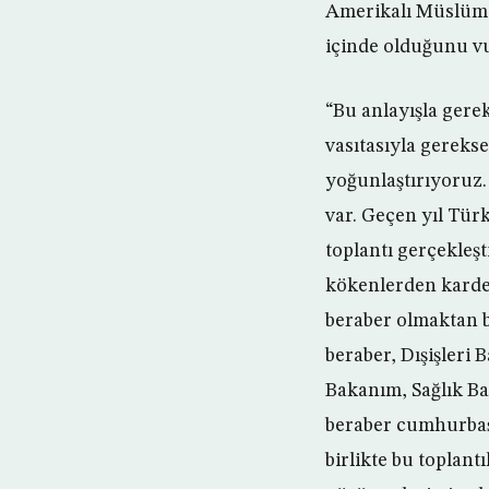
Amerikalı Müslüman
içinde olduğunu vu
“Bu anlayışla gere
vasıtasıyla gerekse
yoğunlaştırıyoruz. 
var. Geçen yıl Tür
toplantı gerçekleşt
kökenlerden kardeş
beraber olmaktan 
beraber, Dışişleri
Bakanım, Sağlık Ba
beraber cumhurbaşk
birlikte bu toplant