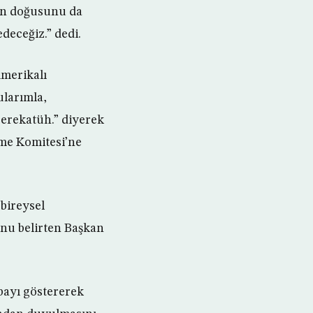
ın doğusunu da
deceğiz.” dedi.
merikalı
ularımla,
erekatüh.” diyerek
me Komitesi’ne
 bireysel
unu belirten Başkan
bayı göstererek