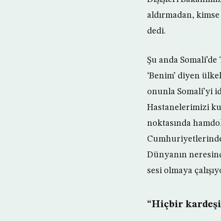
aldırmadan, kimse 
dedi.
Şu anda Somali’de T
‘Benim’ diyen ülke
onunla Somali’yi i
Hastanelerimizi ku
noktasında hamdols
Cumhuriyetlerinde
Dünyanın neresinde
sesi olmaya çalışıy
“Hiçbir kardeşi