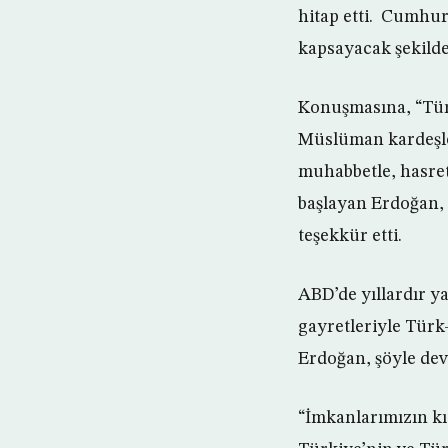
hitap etti. Cumhu
kapsayacak şekilde
Konuşmasına, “Tür
Müslüman kardeşler
muhabbetle, hasre
başlayan Erdoğan,
teşekkür etti.
ABD’de yıllardır ya
gayretleriyle Türk
Erdoğan, şöyle dev
“İmkanlarımızın kı