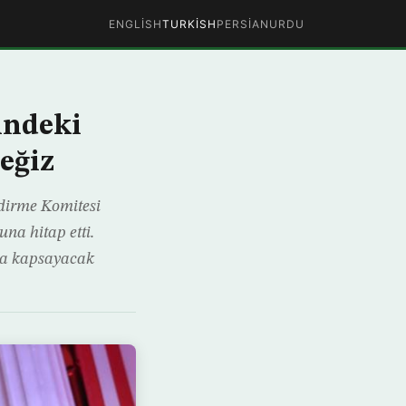
ENGLISH
TURKISH
PERSIAN
URDU
indeki
eğiz
dirme Komitesi
na hitap etti.
da kapsayacak