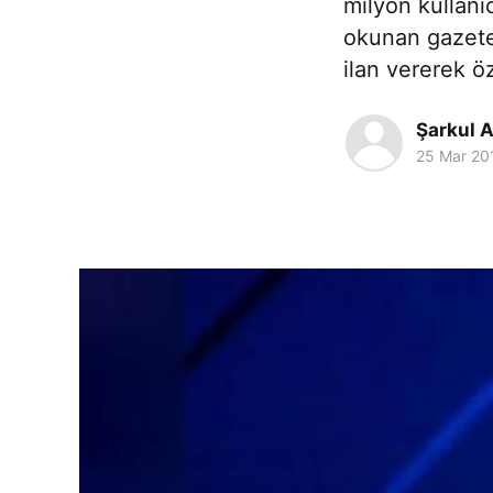
milyon kullanıc
okunan gazete
ilan vererek ö
Şarkul A
25 Mar 20