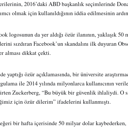
 verilerinin, 2016’daki ABD başkanlık seçimlerinde Do
ımcı olmak için kullanıldığının iddia edilmesinin ardın
ok logosunun da yer aldığı özür ilanının, yaklaşık 50 
ilerini sızdıran Facebook’un skandalını ilk duyuran Obs
er alması dikkat çekti.
 yaptığı özür açıklamasında, bir üniversite araştırmac
ygulama ile 2014 yılında milyonlarca kullanıcının veril
lirten Zuckerberg, “Bu büyük bir güvenlik ihlaliydi. O s
imiz için özür dilerim” ifadelerini kullanmıştı.
değeri bir hafta içerisinde 50 milyar dolar kaybederken