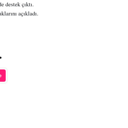
e destek çıktı.
larını açıkladı.
.
e