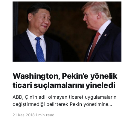
Washington, Pekin’e yönelik
ticari suçlamalarını yineledi
ABD, Çin’in adil olmayan ticaret uygulamalarını
değiştirmediği belirterek Pekin yönetimine
yönelik suçlamalarını yineledi. ABD Ticaret
21 Kas 2018
1 min read
Temsilciliği’nin Çin’in fikri mülkiyet ve teknoloji
transfer politikalarına dair hazırladığı ‘Section
301’ adlı soruşturma raporunun güncellenmiş