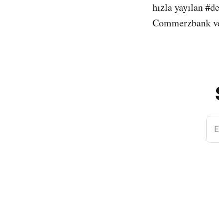
hızla yayılan #d
Commerzbank ve M
E