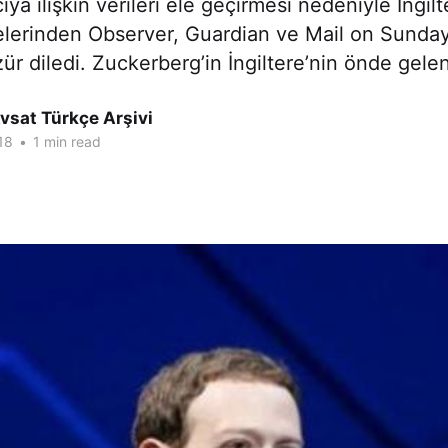
ıya ilişkin verileri ele geçirmesi nedeniyle İngil
lerinden Observer, Guardian ve Mail on Sunday
zür diledi. Zuckerberg’in İngiltere’nin önde gele
vsat Türkçe Arşivi
18
•
1 min read