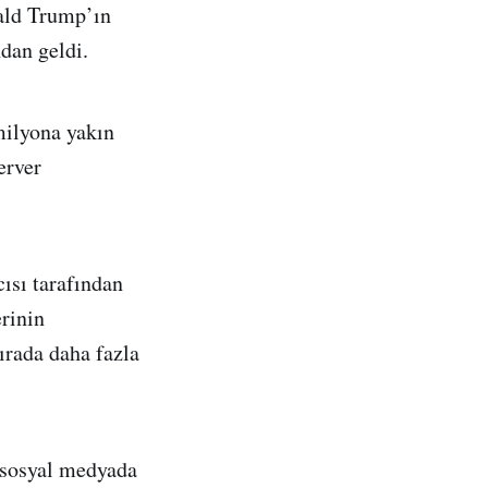
nald Trump’ın
dan geldi.
milyona yakın
erver
ısı tarafından
erinin
ırada daha fazla
, sosyal medyada