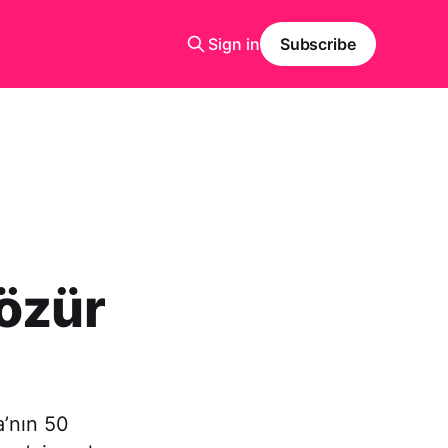
Sign in
Subscribe
 özür
’nın 50