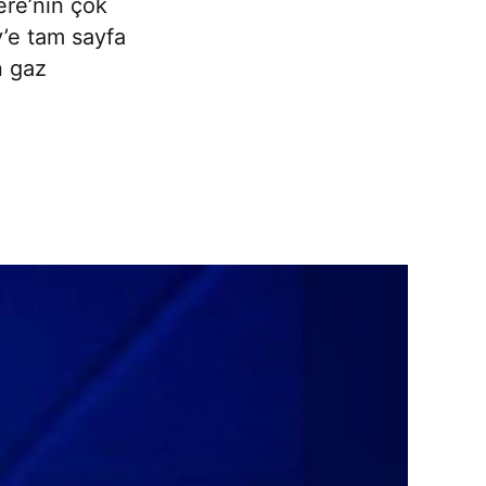
tere’nin çok
’e tam sayfa
n gaz