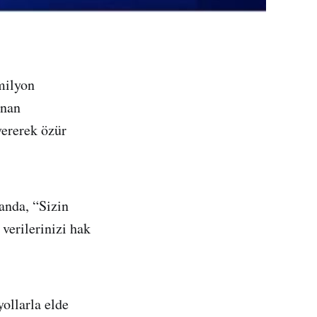
milyon
unan
vererek özür
anda, “Sizin
verilerinizi hak
ollarla elde