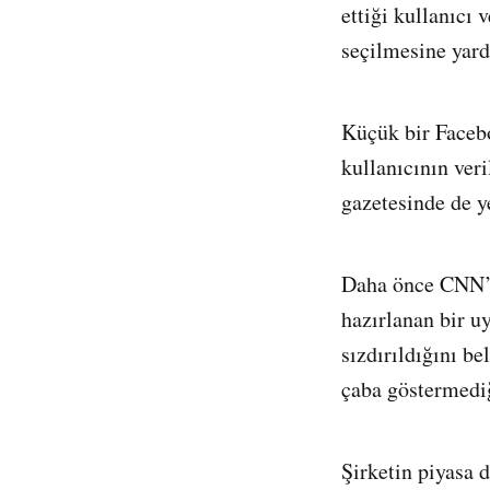
ettiği kullanıcı
seçilmesine yard
Küçük bir Facebo
kullanıcının ver
gazetesinde de y
Daha önce CNN’de
hazırlanan bir u
sızdırıldığını be
çaba göstermediğ
Şirketin piyasa 