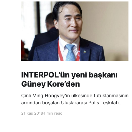
INTERPOL’ün yeni başkanı
Güney Kore’den
Çinli Mıng Hongvey’in ülkesinde tutuklanmasının
ardından boşalan Uluslararası Polis Teşkilatı
(INTERPOL) Başkanlığına Güney Koreli Kim
21 Kas 2018
1 min read
Jong Yang seçildi. INTERPOL Genel Kurulu’nun
Dubai’deki toplantısında yapılan seçimde,
oyların 3’te 2’sini kazanan Kim, teşkilatın yeni