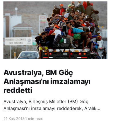
Avustralya, BM Göç
Anlaşması’nı imzalamayı
reddetti
Avustralya, Birleşmiş Milletler (BM) Göç
Anlaşması’nı imzalamayı reddederek, Aralık
ayında Fas’ta düzenlenecek olan uluslararası
21 Kas 2018
1 min read
konferansta BM üyesi ülkeler tarafından