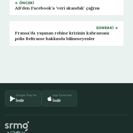
← ÖNCEKI
AB’den Facebook’a ‘veri skandalı’ çağrısı
SONRAKI →
Fransa’da yaşanan rehine krizinin kahramanı
polis Beltrame hakkında bilinmeyenler
Google Play'de
App Store'dan
İndir
İndir