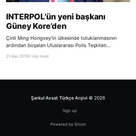
INTERPOL’ün yeni başkanı
Güney Kore’den
Çinli Mıng Hongvey’in ülkesinde tutuklanmasının
ardından boşalan Uluslararası Polis Teşkilatı
(INTERPOL) Başkanlığına Güney Koreli Kim Jong Yang
21 Kas 2018
1 min read
seçildi. INTERPOL Genel Kurulu’nun Dubai’deki
toplantısında yapılan seçimde, oyların 3’te 2’sini
kazanan Kim, teşkilatın yeni
Şarkul Avsat Türkçe Arşivi
© 2026
Sign up
Powered by Ghost