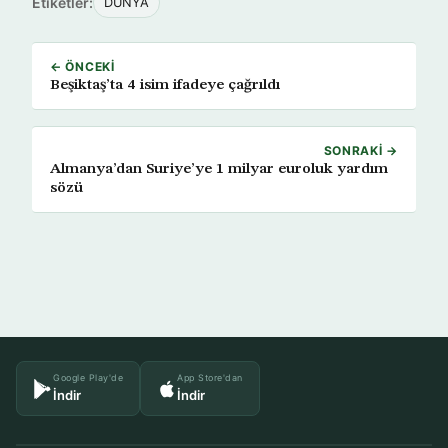
Etiketler:
DÜNYA
← ÖNCEKI
Beşiktaş’ta 4 isim ifadeye çağrıldı
SONRAKI →
Almanya’dan Suriye’ye 1 milyar euroluk yardım
sözü
Google Play'de
App Store'dan
İndir
İndir