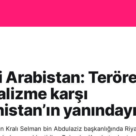
 Arabistan: Teröre
alizme karşı
istan’ın yanınday
n Kralı Selman bin Abdulaziz başkanlığında Riya