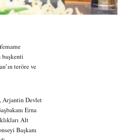
i Yemame
n başkenti
an’ın teröre ve
 Arjantin Devlet
Başbakanı Erna
klıkları Alt
onseyi Başkanı
di.