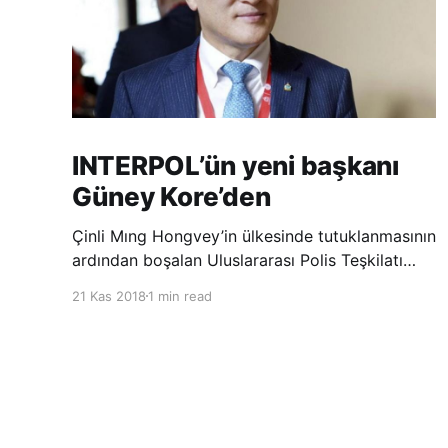
INTERPOL’ün yeni başkanı
Güney Kore’den
Çinli Mıng Hongvey’in ülkesinde tutuklanmasının
ardından boşalan Uluslararası Polis Teşkilatı
(INTERPOL) Başkanlığına Güney Koreli Kim
21 Kas 2018
1 min read
Jong Yang seçildi. INTERPOL Genel Kurulu’nun
Dubai’deki toplantısında yapılan seçimde,
oyların 3’te 2’sini kazanan Kim, teşkilatın yeni