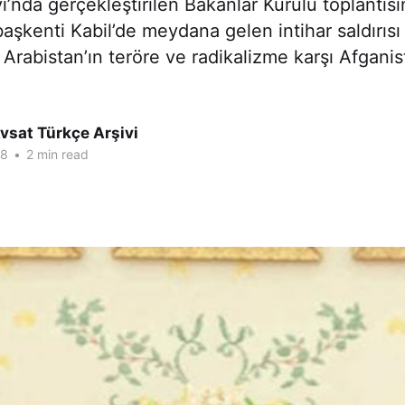
nda gerçekleştirilen Bakanlar Kurulu toplantıs
başkenti Kabil’de meydana gelen intihar saldırısı
 Arabistan’ın teröre ve radikalizme karşı Afganis
vsat Türkçe Arşivi
18
•
2 min read