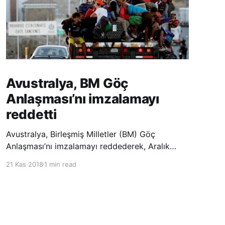
Avustralya, BM Göç
Anlaşması’nı imzalamayı
reddetti
Avustralya, Birleşmiş Milletler (BM) Göç
Anlaşması’nı imzalamayı reddederek, Aralık
ayında Fas’ta düzenlenecek olan uluslararası
21 Kas 2018
1 min read
konferansta BM üyesi ülkeler tarafından
imzalanması beklenen Küresel Göç
Sözleşmesi’ne katılmayacağını açıklayan
ülkelerin yer aldığı uzun listeye dahil oldu.