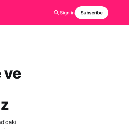
Sign in
Subscribe
 ve
ız
d’daki