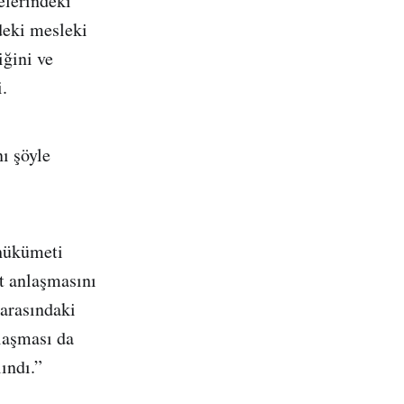
elerindeki
deki mesleki
iğini ve
.
nı şöyle
 hükümeti
at anlaşmasını
 arasındaki
nlaşması da
ındı.”