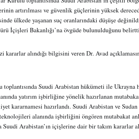
ar Kurulu toplantısında Suudi Arabistan’ın çeşitli bölg
rinin artırılması ve güvenlik güçlerinin yüksek derece
esinde ülkede yaşanan suç oranlarındaki düşüşe değinild
türü İçişleri Bakanlığı’na övgüde bulunulduğunu belirtti
zi kararlar alındığı bilgisini veren Dr. Avad açıklaması
u toplantısında Suudi Arabistan hükümeti ile Ukrayna
lanında yatırım işbirliğine yönelik hazırlanan mutabak
iyet kararnamesi hazırlandı. Suudi Arabistan ve Sudan
i teknolojileri alanında işbirliğini öngören mutabakat a
 Suudi Arabistan’ın içişlerine dair bir takım kararlar al