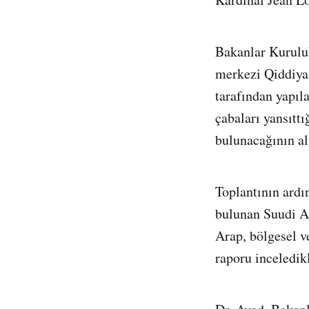
Bakanlar Kurulu’
merkezi Qiddiya
tarafından yapıl
çabaları yansıtt
bulunacağının alt
Toplantının ardı
bulunan Suudi A
Arap, bölgesel v
raporu inceledikl