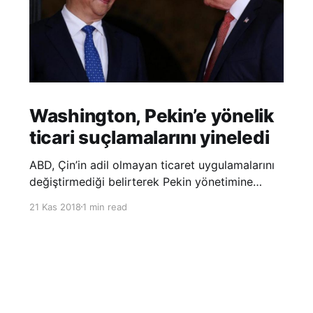
Washington, Pekin’e yönelik
ticari suçlamalarını yineledi
ABD, Çin’in adil olmayan ticaret uygulamalarını
değiştirmediği belirterek Pekin yönetimine
yönelik suçlamalarını yineledi. ABD Ticaret
21 Kas 2018
1 min read
Temsilciliği’nin Çin’in fikri mülkiyet ve teknoloji
transfer politikalarına dair hazırladığı ‘Section
301’ adlı soruşturma raporunun güncellenmiş
halinde