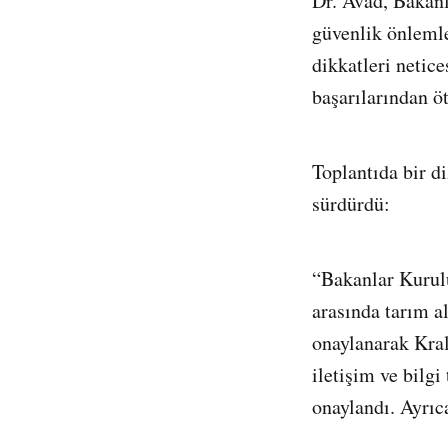
Dr. Avad, Bakanl
güvenlik önlemle
dikkatleri netic
başarılarından ö
Toplantıda bir di
sürdürdü:
“Bakanlar Kurul
arasında tarım a
onaylanarak Kral
iletişim ve bilg
onaylandı. Ayrıca