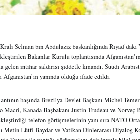
 Kralı Selman bin Abdulaziz başkanlığında Riyad’dak
kleştirilen Bakanlar Kurulu toplantısında Afganistan’ı
 gelen intihar saldırısı şiddetle kınandı. Suudi Arabist
ı Afganistan’ın yanında olduğu ifade edildi.
antının başında Brezilya Devlet Başkanı Michel Temer,
o Macri, Kanada Başbakanı Justin Trudeau ve Norveç 
ekleştirdiği telefon görüşmelerinin yanı sıra NATO Orta
ı Metin Lütfi Baydar ve Vatikan Dinlerarası Diyalog K
uis Touran ile yaptığı görüşmelere dair kurula bilgi ver