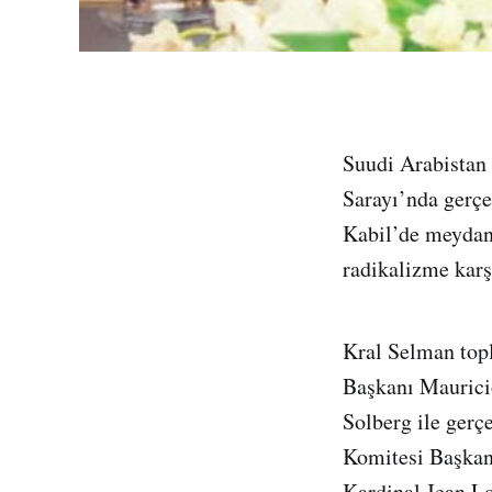
Suudi Arabistan
Sarayı’nda gerçe
Kabil’de meydana
radikalizme karş
Kral Selman topl
Başkanı Maurici
Solberg ile gerç
Komitesi Başkan
Kardinal Jean Lo