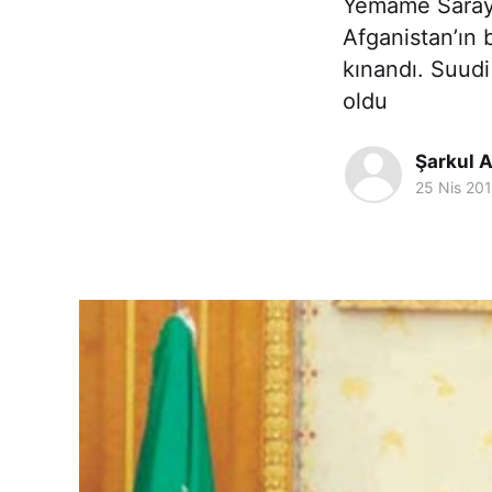
Yemame Sarayı’
Afganistan’ın 
kınandı. Suudi
oldu
Şarkul A
25 Nis 20