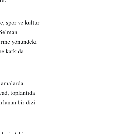
e, spor ve kültür
 Selman
eçirme yönündeki
ne katkıda
klamalarda
ad, toplantıda
rlanan bir dizi