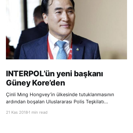
INTERPOL’ün yeni başkanı
Güney Kore’den
Çinli Mıng Hongvey’in ülkesinde tutuklanmasının
ardından boşalan Uluslararası Polis Teşkilatı
(INTERPOL) Başkanlığına Güney Koreli Kim Jong Yang
21 Kas 2018
1 min read
seçildi. INTERPOL Genel Kurulu’nun Dubai’deki
toplantısında yapılan seçimde, oyların 3’te 2’sini
kazanan Kim, teşkilatın yeni