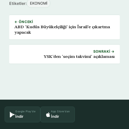
Etiketler:
EKONOMİ
← ÖNCEKI
ABD ‘Kudüs Büyükelçiliği’ için İsrail’e çıkartma
yapacak
SONRAKI →
YSK’den ‘seçim takvimi’ açıklaması
Google Play'de
App Store'dan
İndir
İndir