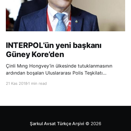
INTERPOL’ün yeni başkanı
Güney Kore’den
Çinli Mıng Hongvey’in ülkesinde tutuklanmasının
ardından boşalan Uluslararası Polis Teşkilatı
(INTERPOL) Başkanlığına Güney Koreli Kim Jong Yang
21 Kas 2018
1 min read
seçildi. INTERPOL Genel Kurulu’nun Dubai’deki
toplantısında yapılan seçimde, oyların 3’te 2’sini
kazanan Kim, teşkilatın yeni
Şarkul Avsat Türkçe Arşivi
© 2026