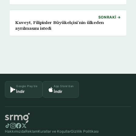
SONRAKI →
Kuveyt, Filipinler Büyükelçisi’nin ülkeden
ayrılmasını istedi
Google Play'de
App Store'dan
İndir
İndir
Hakkımızda
Reklam
Kurallar ve Koşullar
Gizlilik Politikası