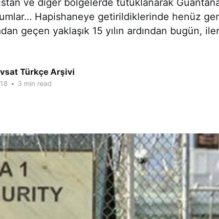
istan ve diğer bölgelerde tutuklanarak Guanta
kumlar… Hapishaneye getirildiklerinde henüz ge
an geçen yaklaşık 15 yılın ardından bugün, iler
vsat Türkçe Arşivi
018
•
3 min read