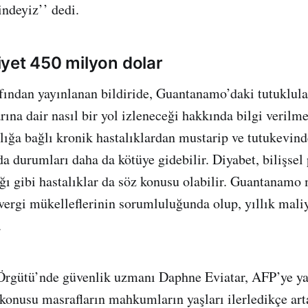
indeyiz’’ dedi.
yet 450 milyon dolar
fından yayınlanan bildiride, Guantanamo’daki tutuklul
rına dair nasıl bir yol izleneceği hakkında bilgi verilm
ığa bağlı kronik hastalıklardan mustarip ve tutukevind
da durumları daha da kötüye gidebilir. Diyabet, bilişsel
ığı gibi hastalıklar da söz konusu olabilir. Guantanam
ergi mükelleflerinin sorumluluğunda olup, yıllık mali
.
 Örgütü’nde güvenlik uzmanı Daphne Eviatar, AFP’ye ya
konusu masrafların mahkumların yaşları ilerledikçe arta