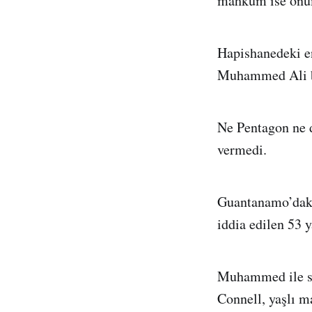
mahkûm ise önüm
Hapishanedeki e
Muhammed Ali bi
Ne Pentagon ne d
vermedi.
Guantanamo’daki 
iddia edilen 5
Muhammed ile su
Connell, yaşlı m