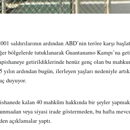
2001 saldırılarının ardından ABD’nin teröre karşı başlat
iğer bölgelerde tutuklanarak Guantanamo Kampı’na geti
shaneye getirildiklerinde henüz genç olan bu mahku
 yılın ardından bugün, ilerleyen yaşları nedeniyle artık 
aç duyuyor.
pishanede kalan 40 mahkûm hakkında bir şeyler yapmak
 sunmadan veya siyasi irade göstermeden, bu hafta mev
eden açıklamalar yaptı.