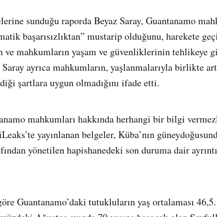
erine sunduğu raporda Beyaz Saray, Guantanamo mah
ematik başarısızlıktan” mustarip olduğunu, harekete ge
n ve mahkumların yaşam ve güvenliklerinin tehlikeye g
 Saray ayrıca mahkumların, yaşlanmalarıyla birlikte art
diği şartlara uygun olmadığını ifade etti.
anamo mahkumları hakkında herhangi bir bilgi verme
iLeaks’te yayınlanan belgeler, Küba’nın güneydoğusun
ından yönetilen hapishanedeki son duruma dair ayrıntı
göre Guantanamo’daki tutukluların yaş ortalaması 46,5.