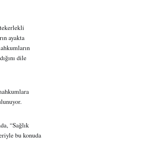
tekerlekli
rın ayakta
mahkumların
dığını dile
 mahkumlara
ulunuyor.
da, “Sağlık
eriyle bu konuda