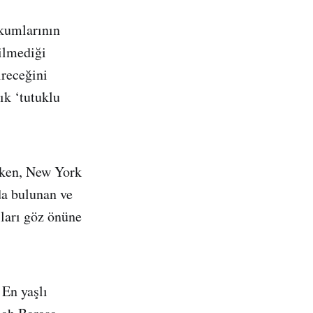
kumlarının
çilmediği
ireceğini
ık ‘tutuklu
zken, New York
da bulunan ve
ları göz önüne
 En yaşlı