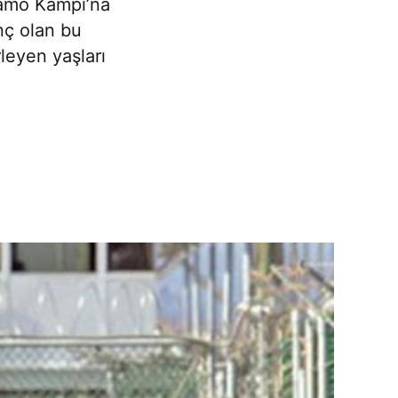
namo Kampı’na
nç olan bu
leyen yaşları