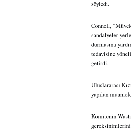
söyledi.
Connell, “Müvekk
sandalyeler yerle
durmasına yardı
tedavisine yönel
getirdi.
Uluslararası Kız
yapılan muameley
Komitenin Washi
gereksinimlerini