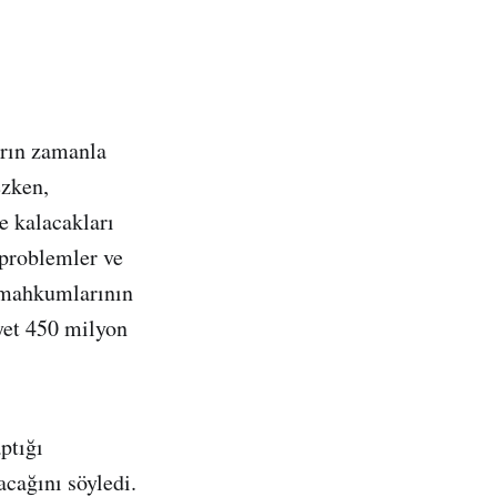
arın zamanla
ezken,
e kalacakları
 problemler ve
o mahkumlarının
yet 450 milyon
ptığı
cağını söyledi.