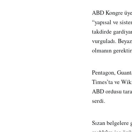
ABD Kongre üyel
“yapısal ve sist
takdirde gardiya
vurguladı. Beyaz
olmanın gerektir
Pentagon, Guant
Times’ta ve Wik
ABD ordusu taraf
serdi.
Sızan belgelere 