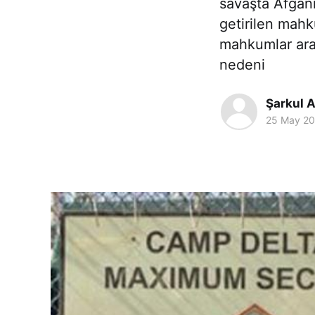
savaşta Afgan
getirilen mah
mahkumlar arad
nedeni
Şarkul A
25 May 2