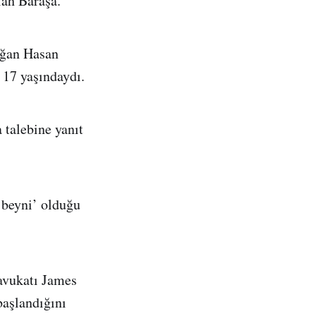
ah Baraşa.
oğan Hasan
17 yaşındaydı.
 talebine yanıt
‘beyni’ olduğu
avukatı James
başlandığını