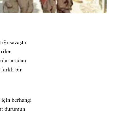
tığı savaşta
rilen
mlar aradan
farklı bir
 için herhangi
cut durumun