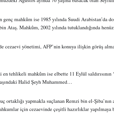
üzdeki Ağustos ayında 70 yaşına basacak olan Seyfull
n genç mahkûm ise 1985 yılında Suudi Arabistan’da d
n Ataş. Mahkûm, 2002 yılında tutuklandığında henüz 
e cezaevi yönetimi, AFP’nin konuya ilişkin görüş alma
en tehlikeli mahkûm ise elbette 11 Eylül saldırısının 
3 yaşındaki Halid Şeyh Muhammed…
ç ortaklığı yapmakla suçlanan Remzi bin el-Şiba’nın 
ahkumlar için cezaevinde çeşitli hazırlıklar yapılmaya 