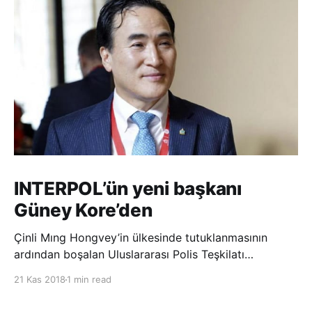
INTERPOL’ün yeni başkanı
Güney Kore’den
Çinli Mıng Hongvey’in ülkesinde tutuklanmasının
ardından boşalan Uluslararası Polis Teşkilatı
(INTERPOL) Başkanlığına Güney Koreli Kim Jong Yang
21 Kas 2018
1 min read
seçildi. INTERPOL Genel Kurulu’nun Dubai’deki
toplantısında yapılan seçimde, oyların 3’te 2’sini