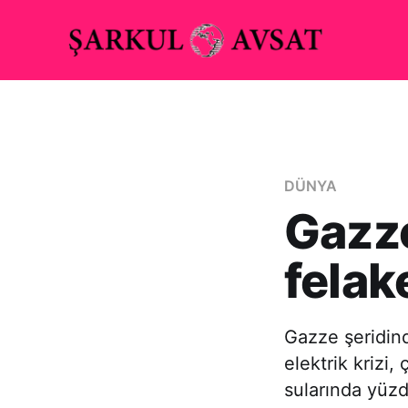
DÜNYA
Gazze
felak
Gazze şeridind
elektrik krizi
sularında yüzd