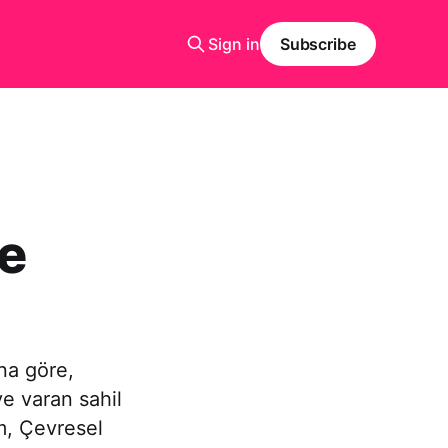
Sign in
Subscribe
re
na göre,
e varan sahil
m, Çevresel