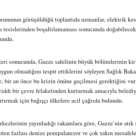
sorununun görüşüldüğü toplantıda uzmanlar, elektrik ke
a tesislerinden boşaltılamaması sonucunda doğabilecek
lundu.
leri sonucunda, Gazze sahilinin büyük bölümlerinin kir
uygun olmadığını tespit ettiklerini söyleyen Sağlık Bak
e, bir an önce bu krizin önüne geçilmesi gerektiğini vu
 ciddi bir çevre felaketinden kurtarmak amacıyla belediy
rtırmak için bağışçı ülkelere acil çağrıda bulundu.
rkezlerinin yayınladığı rakamlara göre, Gazze’nin atık 
ten fazlası denize pompalanıyor ve çok yakın mesafel