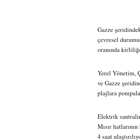
Gazze şeridindek
çevresel durumun
oranında kirliliğ
Yerel Yönetim, Ç
ve Gazze şeridin
plajlara pompalan
Elektrik santral
Mısır hatlarının
4 saat ulaştırılı