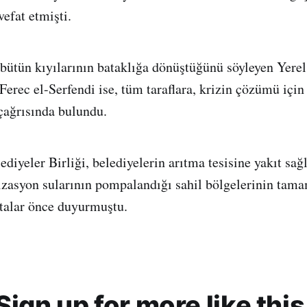
efat etmişti.
bütün kıyılarının bataklığa dönüştüğünü söyleyen Yere
erec el-Serfendi ise, tüm taraflara, krizin çözümü için 
çağrısında bulundu.
ediyeler Birliği, belediyelerin arıtma tesisine yakıt s
izasyon sularının pompalandığı sahil bölgelerinin tam
ftalar önce duyurmuştu.
Sign up for more like this