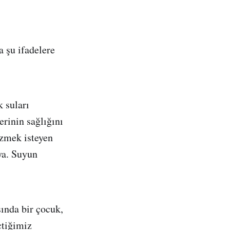
 şu ifadelere
k suları
rinin sağlığını
üzmek isteyen
ıya. Suyun
ında bir çocuk,
çtiğimiz