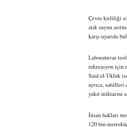
Çevre kirliliği 
atık suyun arıtm
karşı uyarıda bu
Laboratuvar test
rekreasyon için 
Said el-Ukluk is
ayrıca, sahilleri
yakıt miktarını a
İnsan hakları me
120 bin metreküp