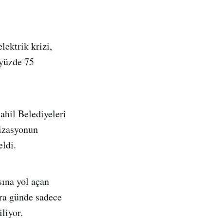
lektrik krizi,
 yüzde 75
ahil Belediyeleri
lizasyonun
eldi.
sına yol açan
ara günde sadece
iliyor.