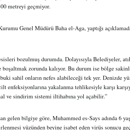
300 metreyi geçmiyor.
 Kurumu Genel Müdürü Baha el-Aga, yaptığı açıklamada
esisleri bozulmuş durumda. Dolayısıyla Belediyeler, atı
 boşaltmak zorunda kalıyor. Bu durum ise bölge sakinle
lbuki sahil onların nefes alabileceği tek yer. Denizde y
 cilt enfeksiyonlarına yakalanma tehlikesiyle karşı karş
al ve sindirim sistemi iltihabına yol açabilir.”
dan gelen bilgiye göre, Muhammed es-Says adında 6 yaş
rlenmesi yüzünden beyine isabet eden virüs sonucu ge