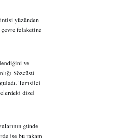
sintisi yüzünden
 çevre felaketine
lendiğini ve
anlığı Sözcüsü
rguladı. Temsilci
elerdeki dizel
sularının günde
erde ise bu rakam