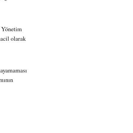
l Yönetim
acil olarak
ağlayamaması
amının
.