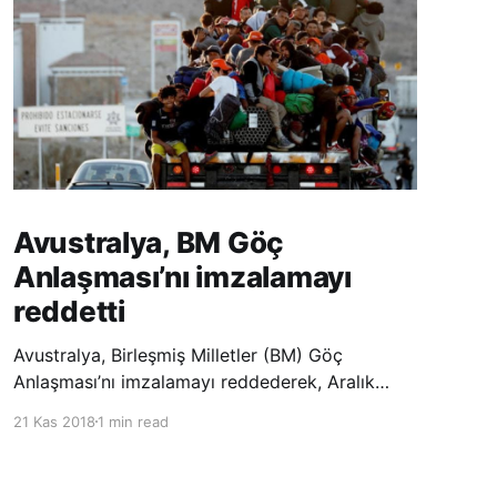
Avustralya, BM Göç
Anlaşması’nı imzalamayı
reddetti
Avustralya, Birleşmiş Milletler (BM) Göç
Anlaşması’nı imzalamayı reddederek, Aralık
ayında Fas’ta düzenlenecek olan uluslararası
21 Kas 2018
1 min read
konferansta BM üyesi ülkeler tarafından
imzalanması beklenen Küresel Göç
Sözleşmesi’ne katılmayacağını açıklayan