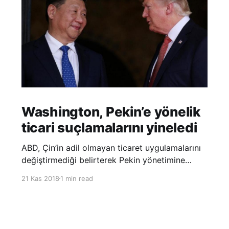
Washington, Pekin’e yönelik
ticari suçlamalarını yineledi
ABD, Çin’in adil olmayan ticaret uygulamalarını
değiştirmediği belirterek Pekin yönetimine
yönelik suçlamalarını yineledi. ABD Ticaret
21 Kas 2018
1 min read
Temsilciliği’nin Çin’in fikri mülkiyet ve teknoloji
transfer politikalarına dair hazırladığı ‘Section
301’ adlı soruşturma raporunun güncellenmiş
halinde