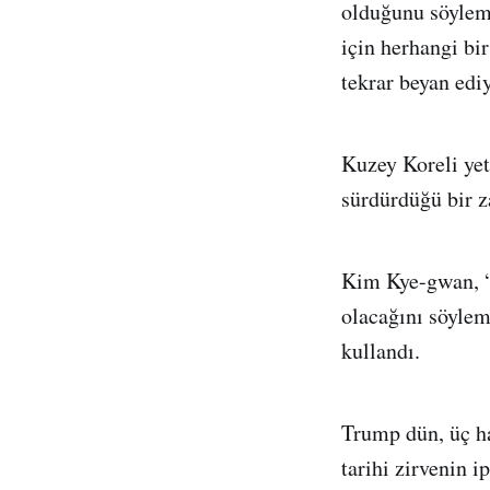
olduğunu söylem
için herhangi b
tekrar beyan edi
Kuzey Koreli yet
sürdürdüğü bir z
Kim Kye-gwan, “L
olacağını söylem
kullandı.
Trump dün, üç ha
tarihi zirvenin i