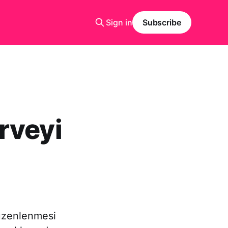
Sign in
Subscribe
rveyi
düzenlenmesi