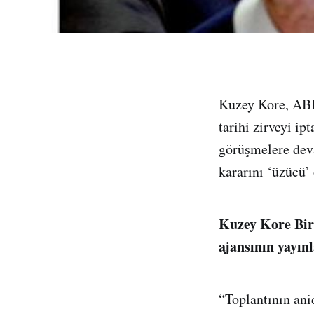
Kuzey Kore, ABD
tarihi zirveyi i
görüşmelere dev
kararını ‘üzücü’ 
Kuzey Kore Bir
ajansının yayın
“Toplantının ani