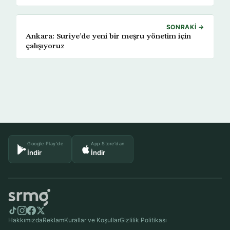
SONRAKI →
Ankara: Suriye’de yeni bir meşru yönetim için
çalışıyoruz
Google Play'de
App Store'dan
İndir
İndir
Hakkımızda
Reklam
Kurallar ve Koşullar
Gizlilik Politikası