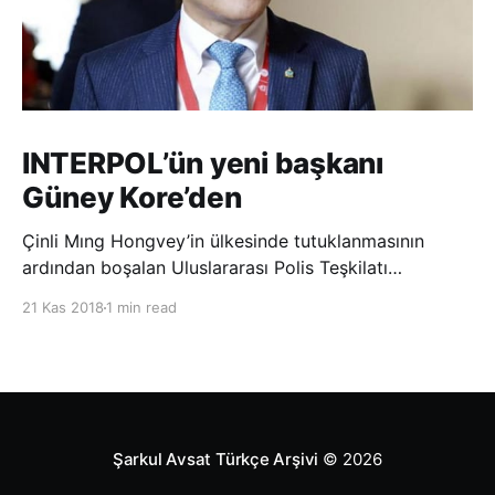
INTERPOL’ün yeni başkanı
Güney Kore’den
Çinli Mıng Hongvey’in ülkesinde tutuklanmasının
ardından boşalan Uluslararası Polis Teşkilatı
(INTERPOL) Başkanlığına Güney Koreli Kim Jong Yang
21 Kas 2018
1 min read
seçildi. INTERPOL Genel Kurulu’nun Dubai’deki
toplantısında yapılan seçimde, oyların 3’te 2’sini
kazanan Kim, teşkilatın yeni
Şarkul Avsat Türkçe Arşivi
© 2026