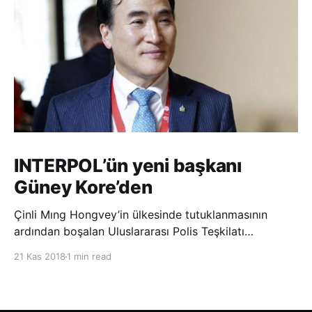
INTERPOL’ün yeni başkanı
Güney Kore’den
Çinli Mıng Hongvey’in ülkesinde tutuklanmasının
ardından boşalan Uluslararası Polis Teşkilatı
(INTERPOL) Başkanlığına Güney Koreli Kim Jong Yang
21 Kas 2018
1 min read
seçildi. INTERPOL Genel Kurulu’nun Dubai’deki
toplantısında yapılan seçimde, oyların 3’te 2’sini
kazanan Kim, teşkilatın yeni