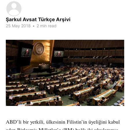
Şarkul Avsat Türkçe Arşivi
25 May 2018
•
2 min read
ABD’li bir yetkili, ülkesinin Filistin’in üyeliğini kabul
eden Birleşmiş Milletler’e (BM) bağlı iki uluslararası