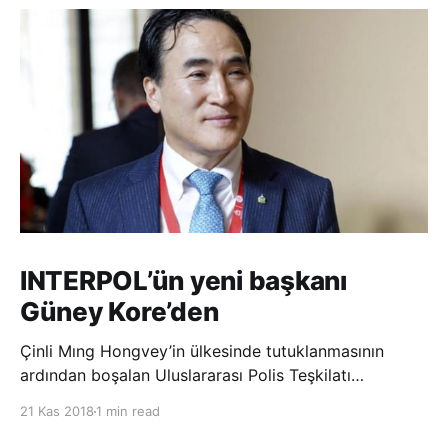
INTERPOL’ün yeni başkanı
Güney Kore’den
Çinli Mıng Hongvey’in ülkesinde tutuklanmasının
ardından boşalan Uluslararası Polis Teşkilatı
(INTERPOL) Başkanlığına Güney Koreli Kim Jong Yang
21 Kas 2018
1 min read
seçildi. INTERPOL Genel Kurulu’nun Dubai’deki
toplantısında yapılan seçimde, oyların 3’te 2’sini