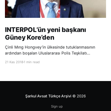
INTERPOL’ün yeni başkanı
Güney Kore’den
Çinli Mıng Hongvey’in ülkesinde tutuklanmasının
ardından boşalan Uluslararası Polis Teşkilatı
(INTERPOL) Başkanlığına Güney Koreli Kim Jong Yang
21 Kas 2018
1 min read
seçildi. INTERPOL Genel Kurulu’nun Dubai’deki
toplantısında yapılan seçimde, oyların 3’te 2’sini
kazanan Kim, teşkilatın yeni
Şarkul Avsat Türkçe Arşivi
© 2026
Sign up