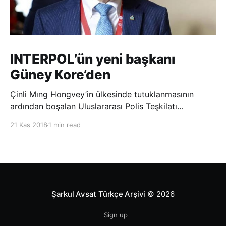
INTERPOL’ün yeni başkanı
Güney Kore’den
Çinli Mıng Hongvey’in ülkesinde tutuklanmasının
ardından boşalan Uluslararası Polis Teşkilatı
(INTERPOL) Başkanlığına Güney Koreli Kim Jong Yang
21 Kas 2018
1 min read
seçildi. INTERPOL Genel Kurulu’nun Dubai’deki
toplantısında yapılan seçimde, oyların 3’te 2’sini
kazanan Kim, teşkilatın yeni
Şarkul Avsat Türkçe Arşivi
© 2026
Sign up