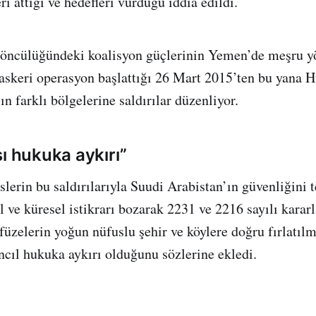
eri attığı ve hedefleri vurduğu iddia edildi.
 öncülüğündeki koalisyon güçlerinin Yemen’de meşru y
skeri operasyon başlattığı 26 Mart 2015’ten bu yana Hu
n farklı bölgelerine saldırılar düzenliyor.
ı hukuka aykırı”
slerin bu saldırılarıyla Suudi Arabistan’ın güvenliğini 
l ve küresel istikrarı bozarak 2231 ve 2216 sayılı kararl
k füzelerin yoğun nüfuslu şehir ve köylere doğru fırlatıl
ancıl hukuka aykırı olduğunu sözlerine ekledi.