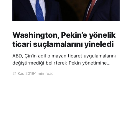
Washington, Pekin’e yönelik
ticari suçlamalarını yineledi
ABD, Çin’in adil olmayan ticaret uygulamalarını
değiştirmediği belirterek Pekin yönetimine
yönelik suçlamalarını yineledi. ABD Ticaret
21 Kas 2018
1 min read
Temsilciliği’nin Çin’in fikri mülkiyet ve teknoloji
transfer politikalarına dair hazırladığı ‘Section
301’ adlı soruşturma raporunun güncellenmiş
halinde