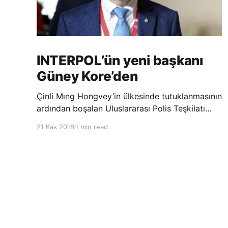
INTERPOL’ün yeni başkanı
Güney Kore’den
Çinli Mıng Hongvey’in ülkesinde tutuklanmasının
ardından boşalan Uluslararası Polis Teşkilatı
(INTERPOL) Başkanlığına Güney Koreli Kim
21 Kas 2018
1 min read
Jong Yang seçildi. INTERPOL Genel Kurulu’nun
Dubai’deki toplantısında yapılan seçimde,
oyların 3’te 2’sini kazanan Kim, teşkilatın yeni