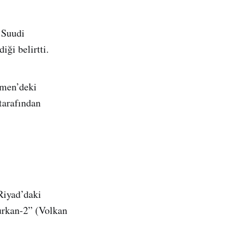
 Suudi
iği belirtti.
emen’deki
 tarafından
Riyad’daki
urkan-2” (Volkan