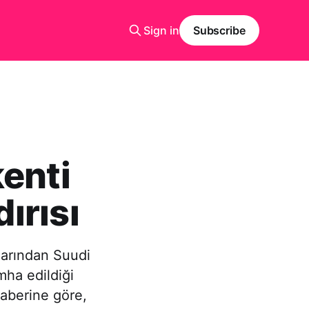
Sign in
Subscribe
kenti
dırısı
larından Suudi
mha edildiği
haberine göre,