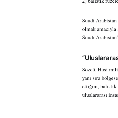
2) balistik füzel
Suudi Arabistan
olmak amacıyla a
Suudi Arabistan’ı
“Uluslararas
Sözcü, Husi mili
yanı sıra bölgese
ettiğini, balisti
uluslararası ins