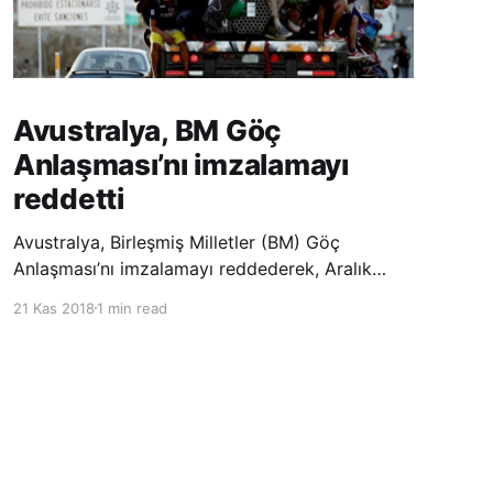
Avustralya, BM Göç
Anlaşması’nı imzalamayı
reddetti
Avustralya, Birleşmiş Milletler (BM) Göç
Anlaşması’nı imzalamayı reddederek, Aralık
ayında Fas’ta düzenlenecek olan uluslararası
21 Kas 2018
1 min read
konferansta BM üyesi ülkeler tarafından
imzalanması beklenen Küresel Göç
Sözleşmesi’ne katılmayacağını açıklayan
ülkelerin yer aldığı uzun listeye dahil oldu.