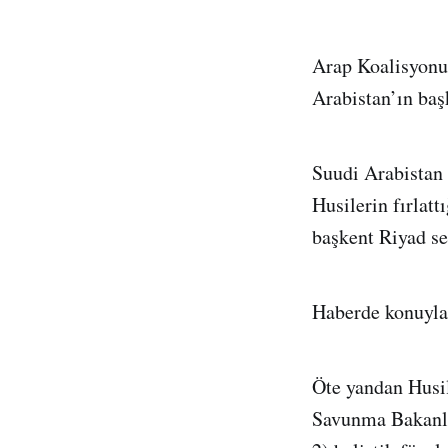
Arap Koalisyonu
Arabistan’ın başk
Suudi Arabistan 
Husilerin fırlat
başkent Riyad se
Haberde konuyla i
Öte yandan Husil
Savunma Bakanlı