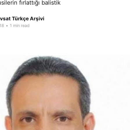
lerin fırlattığı balistik
vsat Türkçe Arşivi
18
•
1 min read