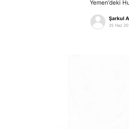
Yemen’deki Husi
Şarkul A
25 Haz 20