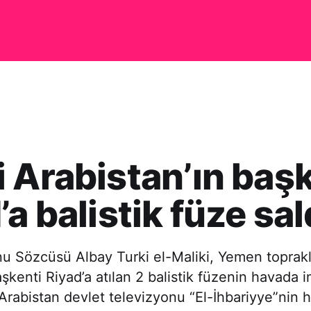
 Arabistan’ın baş
a balistik füze sal
nu Sözcüsü Albay Turki el-Maliki, Yemen toprak
aşkenti Riyad’a atılan 2 balistik füzenin havada i
i Arabistan devlet televizyonu “El-İhbariyye”nin 