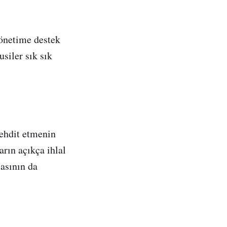
önetime destek
siler sık sık
tehdit etmenin
arın açıkça ihlal
masının da