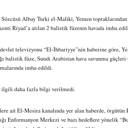
 Sözcüsü Albay Turki el-Maliki, Yemen topraklarından
enti Riyad’a atılan 2 balistik füzenin havada imha edild
devlet televizyonu “El-İhbariyye”nin haberine göre, Y
tığı balistik füze, Suudi Arabistan hava savunma güçleri
malarında imha edildi.
lgili daha fazla bilgi verilmedi.
ere ait El-Mesira kanalında yer alan haberde, örgütün 
ğı Enformanyon Merkezi ve bazı hedeflere yönelik “B