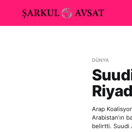
DÜNYA
Suudi
Riyad’
Arap Koalisyo
Arabistan’ın b
belirtti. Suud