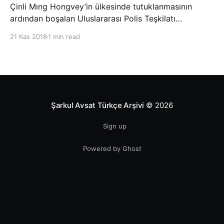
Çinli Mıng Hongvey’in ülkesinde tutuklanmasının
ardından boşalan Uluslararası Polis Teşkilatı
(INTERPOL) Başkanlığına Güney Koreli Kim Jong Yang
21 Kas 2018
1 min read
seçildi. INTERPOL Genel Kurulu’nun Dubai’deki
toplantısında yapılan seçimde, oyların 3’te 2’sini
kazanan Kim, teşkilatın yeni
Şarkul Avsat Türkçe Arşivi
© 2026
Sign up
Powered by Ghost