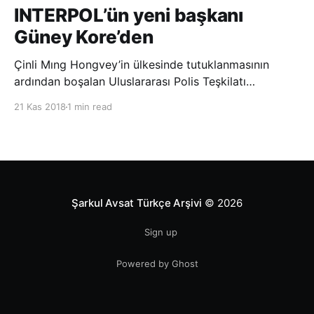
INTERPOL’ün yeni başkanı
Güney Kore’den
Çinli Mıng Hongvey’in ülkesinde tutuklanmasının
ardından boşalan Uluslararası Polis Teşkilatı
(INTERPOL) Başkanlığına Güney Koreli Kim Jong Yang
21 Kas 2018
1 min read
seçildi. INTERPOL Genel Kurulu’nun Dubai’deki
toplantısında yapılan seçimde, oyların 3’te 2’sini
kazanan Kim, teşkilatın yeni
Şarkul Avsat Türkçe Arşivi
© 2026
Sign up
Powered by Ghost