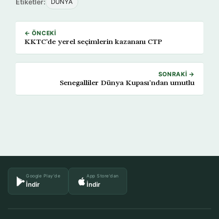
Etiketler:
DÜNYA
← ÖNCEKI
KKTC’de yerel seçimlerin kazananı CTP
SONRAKI →
Senegalliler Dünya Kupası’ndan umutlu
Google Play'de
App Store'dan
İndir
İndir