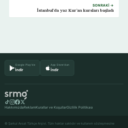
SONRAKI →
İstanbul’da yaz Kur’an kursları başladı
Google Play'de
App Store'dan
İndir
İndir
Hakkımızda
Reklam
Kurallar ve Koşullar
Gizlilik Politikası
© Şarkul Avsat Türkçe Arşivi. Tüm haklar saklıdır ve kullanım sözleşmesine