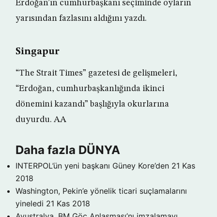
Erdoğan’ın cumhurbaşkanı seçiminde oyların
yarısından fazlasını aldığını yazdı.
Singapur
“The Strait Times” gazetesi de gelişmeleri,
“Erdoğan, cumhurbaşkanlığında ikinci
dönemini kazandı” başlığıyla okurlarına
duyurdu. AA
Daha fazla DÜNYA
INTERPOL’ün yeni başkanı Güney Kore’den
21 Kas
2018
Washington, Pekin’e yönelik ticari suçlamalarını
yineledi
21 Kas 2018
Avustralya, BM Göç Anlaşması’nı imzalamayı