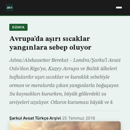
DÜNYA
Avrupa’da aşırı sıcaklar
yangınlara sebep oluyor
Atina/Abdussettar Berekat – Londra/Şarku’l Avsat
Oslo’dan Riga’ya, Kuzey Avrupa ve Baltık ülkeleri
haftalardır aşırı sıcaklar ve kuraklık sebebiyle
orman ve meralarda çıkan yangınlarla boğuşuyor.
Su kaynakları kururken, büyük göllerdeki su
seviyeleri azalıyor. Otların kuruması büyük ve k
Şarkul Avsat Türkçe Arşivi
·
25 Temmuz 2018