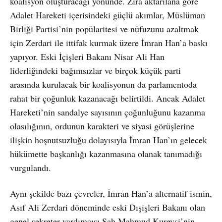
koalisyon oluşturacağı yönünde. Zira aktarılana göre
Adalet Hareketi içerisindeki güçlü akımlar, Müslüman
Birliği Partisi’nin popülaritesi ve nüfuzunu azaltmak
için Zerdari ile ittifak kurmak üzere İmran Han’a baskı
yapıyor. Eski İçişleri Bakanı Nisar Ali Han
liderliğindeki bağımsızlar ve birçok küçük parti
arasında kurulacak bir koalisyonun da parlamentoda
rahat bir çoğunluk kazanacağı belirtildi. Ancak Adalet
Hareketi’nin sandalye sayısının çoğunluğunu kazanma
olasılığının, ordunun karakteri ve siyasi görüşlerine
ilişkin hoşnutsuzluğu dolayısıyla İmran Han’ın gelecek
hükümette başkanlığı kazanmasına olanak tanımadığı
vurgulandı.
Aynı şekilde bazı çevreler, İmran Han’a alternatif ismin,
Asıf Ali Zerdari döneminde eski Dışişleri Bakanı olan
genel sekreter yardımcısı Şah Mahmud Kureyşi’nin