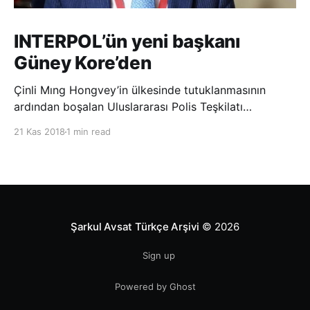
INTERPOL’ün yeni başkanı
Güney Kore’den
Çinli Mıng Hongvey’in ülkesinde tutuklanmasının
ardından boşalan Uluslararası Polis Teşkilatı
(INTERPOL) Başkanlığına Güney Koreli Kim Jong Yang
21 Kas 2018
1 min read
seçildi. INTERPOL Genel Kurulu’nun Dubai’deki
toplantısında yapılan seçimde, oyların 3’te 2’sini
kazanan Kim, teşkilatın yeni
Şarkul Avsat Türkçe Arşivi
© 2026
Sign up
Powered by Ghost