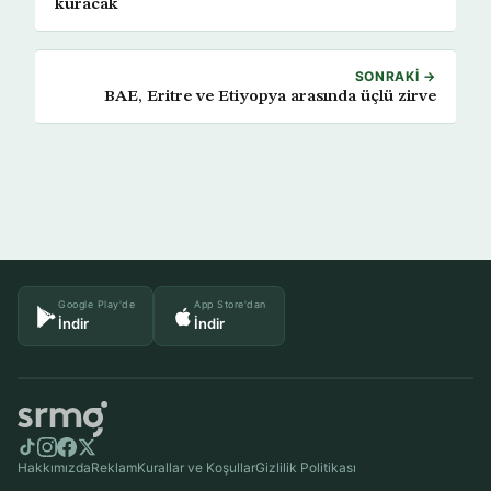
kuracak
SONRAKI →
BAE, Eritre ve Etiyopya arasında üçlü zirve
Google Play'de
App Store'dan
İndir
İndir
Hakkımızda
Reklam
Kurallar ve Koşullar
Gizlilik Politikası